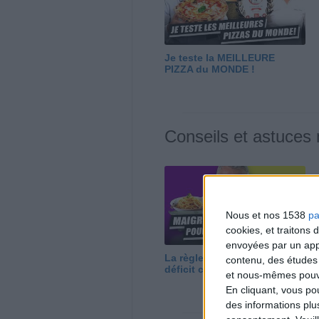
Je teste la MEILLEURE
PIZZA du MONDE !
Conseils et astuces
Nous et nos 1538
pa
cookies, et traitons
envoyées par un appa
La règle N°1 pour maigrir : le
contenu, des études
déficit calorique
et nous-mêmes pouvon
En cliquant, vous p
des informations plu