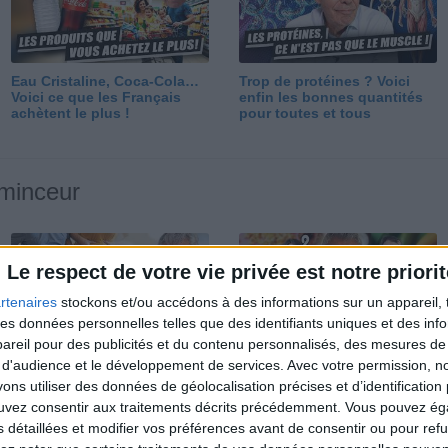
Eau Cristaline, Coca-Cola…
Trop de protéines ? Voici
Voici ce que les Français
enfin les bonnes quantités
achètent le plus !
pour toutes et tous
 minceur
Le respect de votre vie privée est notre priorit
rtenaires
stockons et/ou accédons à des informations sur un appareil, t
 des données personnelles telles que des identifiants uniques et des in
reil pour des publicités et du contenu personnalisés, des mesures de p
Perdre 10 kg : ma méthode
Et après la perte de poids ?
 d'audience et le développement de services.
Avec votre permission, n
est imparable
Je fais comment ?
s utiliser des données de géolocalisation précises et d’identification 
ouvez consentir aux traitements décrits précédemment. Vous pouvez é
s détaillées et modifier vos préférences avant de consentir ou pour ref