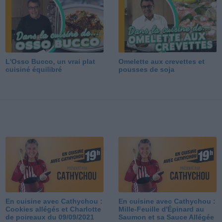
L'Osso Bucco, un vrai plat
Omelette aux crevettes et
cuisiné équilibré
pousses de soja
En cuisine avec Cathychou :
En cuisine avec Cathychou :
Cookies allégés et Charlotte
Mille-Feuille d'Épinard au
de poireaux du 09/09/2021
Saumon et sa Sauce Allégée