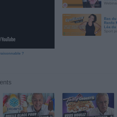
Webinai
Bas du
Renfo 
Léa du
Sport p
 raisonnable ?
ents