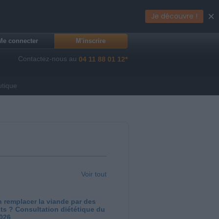
×
Je découvre !
Me connecter
M'inscrire
Contactez-nous au
04 11 88 01 12*
utique
Voir tout
 remplacer la viande par des
ts ? Consultation diététique du
2026