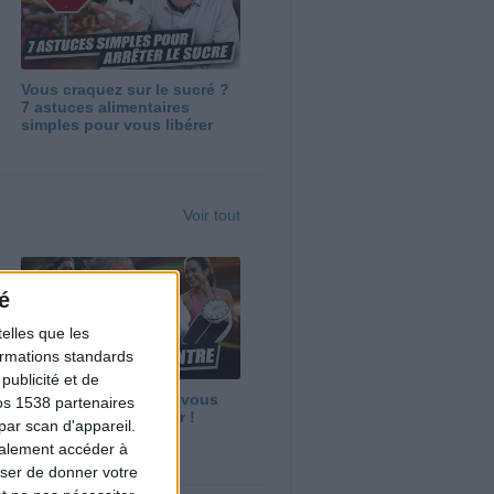
Vous craquez sur le sucré ?
7 astuces alimentaires
simples pour vous libérer
Voir tout
é
elles que les
formations standards
ublicité et de
Maigrir vite ? Ce que vous
os 1538 partenaires
devez vraiment savoir !
par scan d'appareil.
galement accéder à
user de donner votre