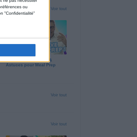
t ne pas nécessiter
préférences ou
Voir tout
n "Confidentialité"
Panga, Huile d'Olive &
Astuces pour Meal Prep
Voir tout
Voir tout