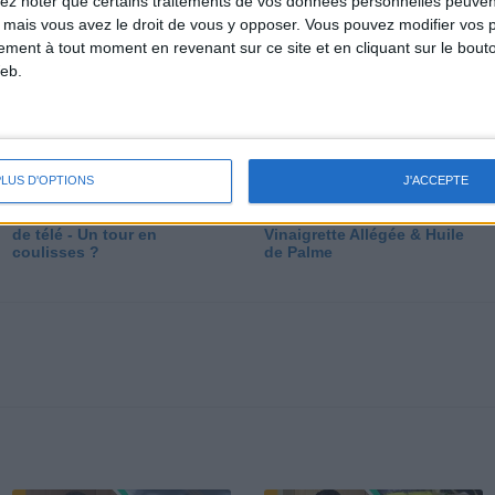
lez noter que certains traitements de vos données personnelles peuven
dé
 mais vous avez le droit de vous y opposer. Vous pouvez modifier vos 
tement à tout moment en revenant sur ce site et en cliquant sur le bouto
eb.
PLUS D'OPTIONS
J'ACCEPTE
Les secrets des émissions
Vos Questions : Bronzage,
de télé - Un tour en
Vinaigrette Allégée & Huile
coulisses ?
de Palme