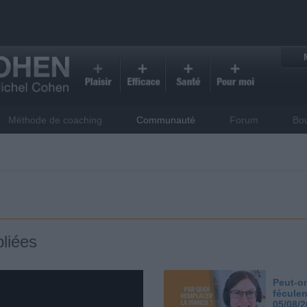
Méthode de coaching
Communauté
Forum
Bo
liées
Peut-on
féculen
05/08/