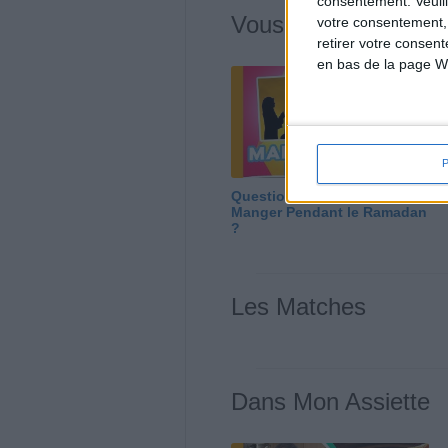
consentement.
Veuil
Vous m'avez deman
votre consentement,
retirer votre consen
en bas de la page W
Question/Réponse : Que
Manger Pendant le Ramadan
?
Les Matches
Dans Mon Assiette