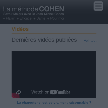
Vidéos
Dernières vidéos publiées
Voir tout
La charcuterie, est-ce vraiment raisonnable ?