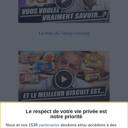
La folie du Tatsty Crousty
Le respect de votre vie privée est
Savane, LU, Pepito, Harrys... Que valent vraiment
notre priorité
ces gâteaux ?
Nous et nos 1538
partenaires
stockons et/ou accédons à des