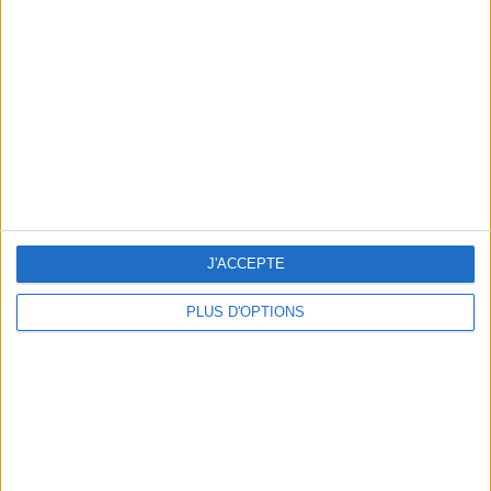
Vous m'avez demandé
Voir tout
J'ACCEPTE
PLUS D'OPTIONS
Question/Réponse : Que Manger Pendant le
Ramadan ?