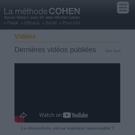
Vidéos
Dernières vidéos publiées
Voir tout
La charcuterie, est-ce vraiment raisonnable ?