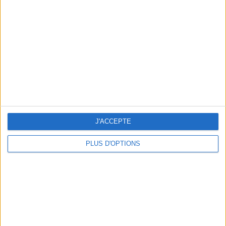
Vous m'avez demandé
Voir tout
J'ACCEPTE
PLUS D'OPTIONS
Question/Réponse : Que Manger Pendant le
Ramadan ?