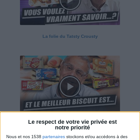
La folie du Tatsty Crousty
Le respect de votre vie privée est
Savane, LU, Pepito, Harrys... Que valent vraiment
notre priorité
ces gâteaux ?
Nous et nos 1538
partenaires
stockons et/ou accédons à des