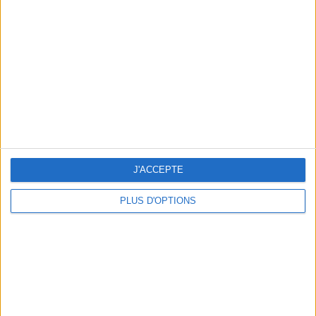
Vous m'avez demandé
Voir tout
J'ACCEPTE
PLUS D'OPTIONS
Question/Réponse : Que Manger Pendant le
Ramadan ?