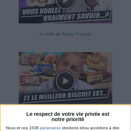
La folie du Tatsty Crousty
Le respect de votre vie privée est
Savane, LU, Pepito, Harrys... Que valent vraiment
notre priorité
ces gâteaux ?
Nous et nos 1538
partenaires
stockons et/ou accédons à des