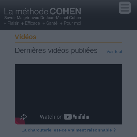
Vidéos
Dernières vidéos publiées
Voir tout
La charcuterie, est-ce vraiment raisonnable ?