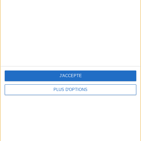
Vous m'avez demandé
Voir tout
J'ACCEPTE
PLUS D'OPTIONS
Question/Réponse : Que Manger Pendant le
Ramadan ?