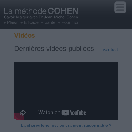
Vidéos
Dernières vidéos publiées
Voir tout
La charcuterie, est-ce vraiment raisonnable ?