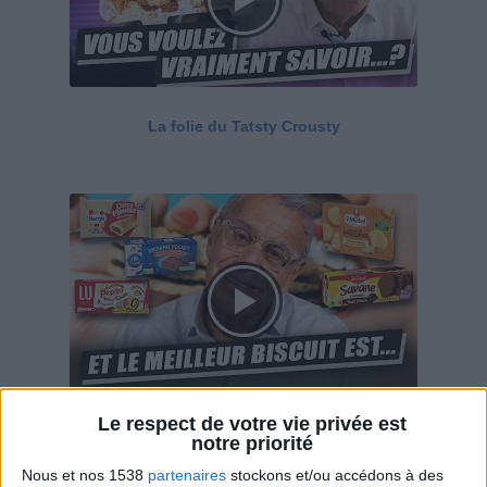
La folie du Tatsty Crousty
Le respect de votre vie privée est
Savane, LU, Pepito, Harrys... Que valent vraiment
notre priorité
ces gâteaux ?
Nous et nos 1538
partenaires
stockons et/ou accédons à des