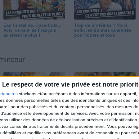
Eau Cristaline, Coca-Cola…
Trop de protéines ? Voici
Voici ce que les Français
enfin les bonnes quantités
achètent le plus !
pour toutes et tous
 minceur
Le respect de votre vie privée est notre priorit
rtenaires
stockons et/ou accédons à des informations sur un appareil, t
 des données personnelles telles que des identifiants uniques et des in
reil pour des publicités et du contenu personnalisés, des mesures de p
Perdre 10 kg : ma méthode
Et après la perte de poids ?
 d'audience et le développement de services.
Avec votre permission, n
est imparable
Je fais comment ?
s utiliser des données de géolocalisation précises et d’identification 
ouvez consentir aux traitements décrits précédemment. Vous pouvez é
s détaillées et modifier vos préférences avant de consentir ou pour ref