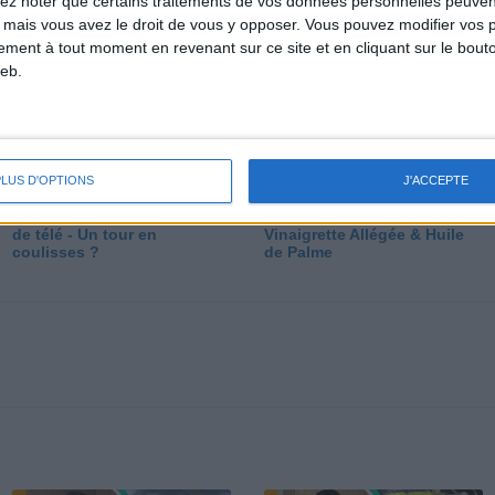
lez noter que certains traitements de vos données personnelles peuven
dé
 mais vous avez le droit de vous y opposer. Vous pouvez modifier vos 
tement à tout moment en revenant sur ce site et en cliquant sur le bouto
eb.
PLUS D'OPTIONS
J'ACCEPTE
Les secrets des émissions
Vos Questions : Bronzage,
de télé - Un tour en
Vinaigrette Allégée & Huile
coulisses ?
de Palme