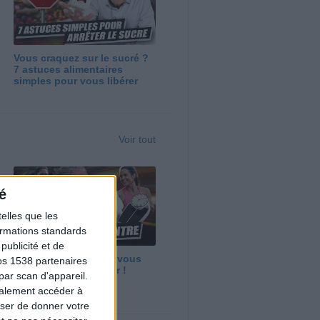
Vous craquez sur le sucré ?
7 astuces alimentaires
simples pour vous libérer
Voir tout
é
elles que les
formations standards
ublicité et de
Maigrir vite ? Ce que vous
os 1538 partenaires
devez vraiment savoir !
par scan d'appareil.
galement accéder à
user de donner votre