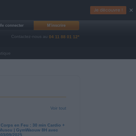
×
Je découvre !
Me connecter
M'inscrire
Contactez-nous au
04 11 88 01 12*
utique
Voir tout
 Corps en Feu : 30 min Cardio +
Muscu | GymWaouw 8H avec
 03/09/2025