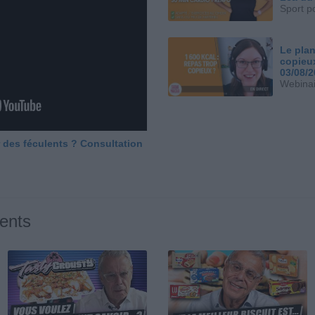
Sport p
Le plan
copieu
03/08/
Webinai
 des féculents ? Consultation
ents