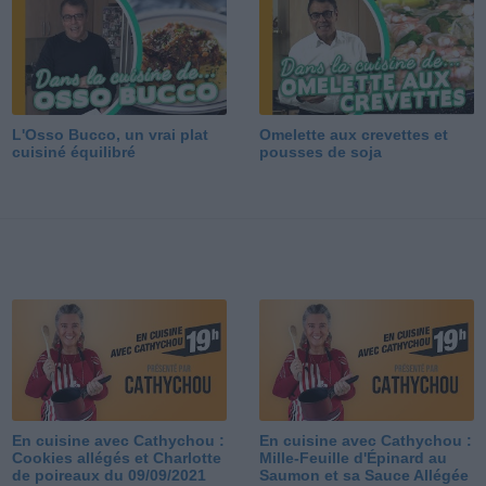
L'Osso Bucco, un vrai plat
Omelette aux crevettes et
cuisiné équilibré
pousses de soja
En cuisine avec Cathychou :
En cuisine avec Cathychou :
Cookies allégés et Charlotte
Mille-Feuille d'Épinard au
de poireaux du 09/09/2021
Saumon et sa Sauce Allégée