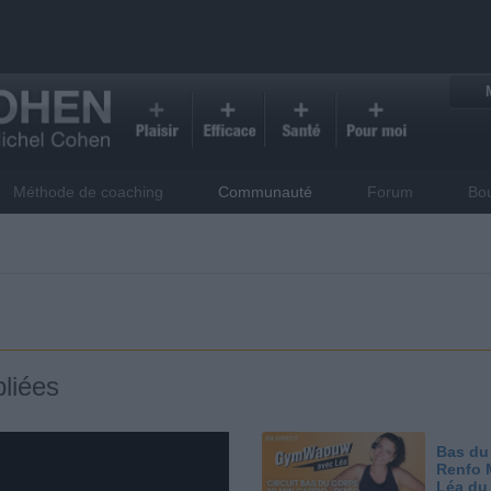
Méthode de coaching
Communauté
Forum
Bo
liées
Bas du
Renfo 
Léa du