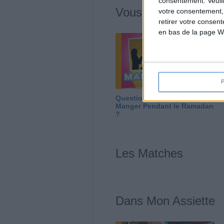
consentement.
Veuil
Vous m'avez deman
votre consentement,
retirer votre consen
en bas de la page W
Question/Réponse : Que
Manger Pendant le Ramadan
?
Les Matches
Dans Mon Assiette