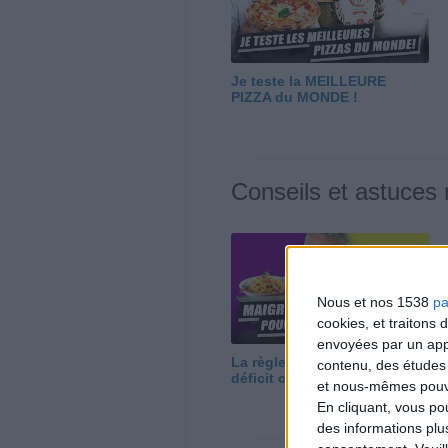
Je teste la MEILLEURE
PIZZA du MONDE !
Conseils et astuces
Nous et nos 1538
pa
cookies, et traitons
envoyées par un appa
La règle N°1 pour maigrir : le
contenu, des études
déficit calorique
et nous-mêmes pouvon
En cliquant, vous p
des informations plu