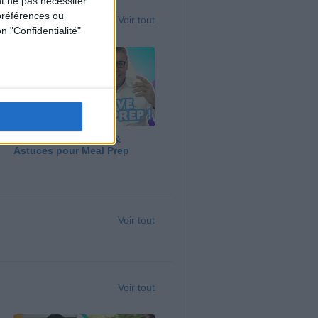
t ne pas nécessiter
préférences ou
Voir tout
n "Confidentialité"
Panga, Huile d'Olive &
Astuces pour Meal Prep
Voir tout
Voir tout