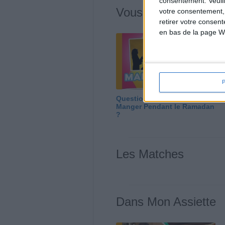
consentement.
Veuil
Vous m'avez deman
votre consentement,
retirer votre consen
en bas de la page W
Question/Réponse : Que
Manger Pendant le Ramadan
?
Les Matches
Dans Mon Assiette