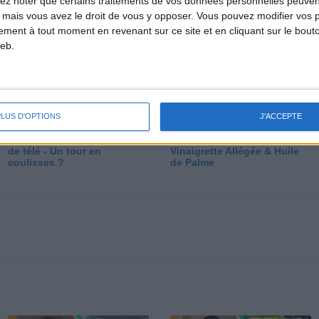
lez noter que certains traitements de vos données personnelles peuven
dé
 mais vous avez le droit de vous y opposer. Vous pouvez modifier vos 
tement à tout moment en revenant sur ce site et en cliquant sur le bouto
eb.
PLUS D'OPTIONS
J'ACCEPTE
Les secrets des émissions
Vos Questions : Bronzage,
de télé - Un tour en
Vinaigrette Allégée & Huile
coulisses ?
de Palme