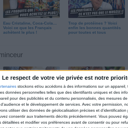
Eau Cristaline, Coca-Cola…
Trop de protéines ? Voici
Voici ce que les Français
enfin les bonnes quantités
achètent le plus !
pour toutes et tous
 minceur
Le respect de votre vie privée est notre priorit
rtenaires
stockons et/ou accédons à des informations sur un appareil, t
 des données personnelles telles que des identifiants uniques et des in
reil pour des publicités et du contenu personnalisés, des mesures de p
Perdre 10 kg : ma méthode
Et après la perte de poids ?
 d'audience et le développement de services.
Avec votre permission, n
est imparable
Je fais comment ?
s utiliser des données de géolocalisation précises et d’identification 
ouvez consentir aux traitements décrits précédemment. Vous pouvez é
s détaillées et modifier vos préférences avant de consentir ou pour ref