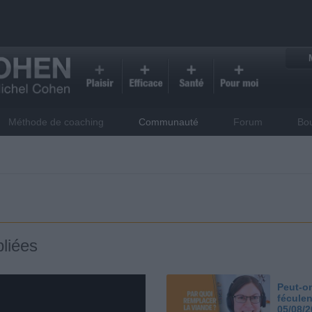
Méthode de coaching
Communauté
Forum
Bo
liées
Peut-on
féculen
05/08/