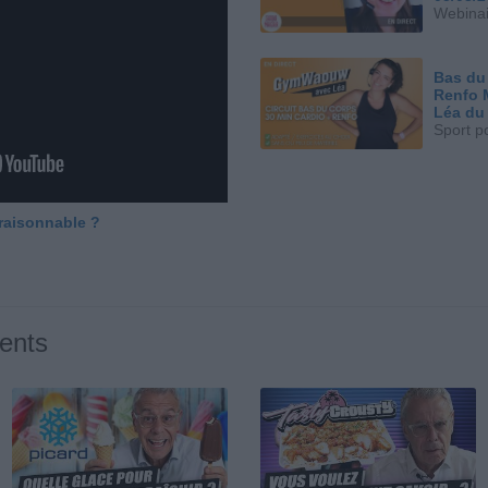
Webinai
Bas du
Renfo 
Léa du
Sport p
 raisonnable ?
ents