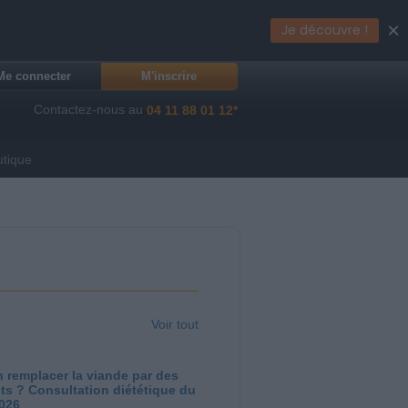
×
Je découvre !
Me connecter
M'inscrire
Contactez-nous au
04 11 88 01 12*
utique
Voir tout
 remplacer la viande par des
ts ? Consultation diététique du
2026