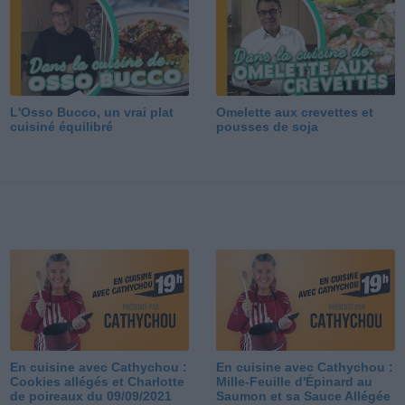
L'Osso Bucco, un vrai plat
Omelette aux crevettes et
cuisiné équilibré
pousses de soja
En cuisine avec Cathychou :
En cuisine avec Cathychou :
Cookies allégés et Charlotte
Mille-Feuille d'Épinard au
de poireaux du 09/09/2021
Saumon et sa Sauce Allégée