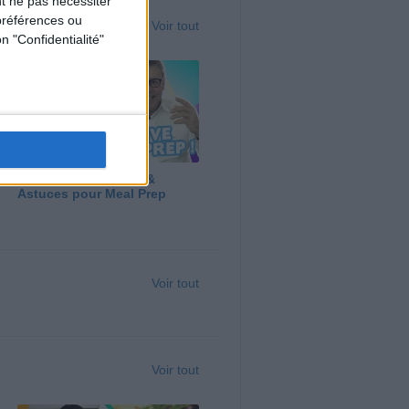
t ne pas nécessiter
préférences ou
Voir tout
n "Confidentialité"
Panga, Huile d'Olive &
Astuces pour Meal Prep
Voir tout
Voir tout