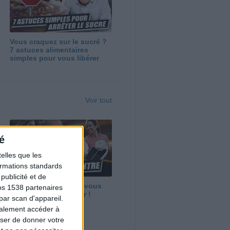
Vous craquez sur le sucré ?
7 astuces alimentaires
simples pour vous libérer
Voir tout
é
elles que les
formations standards
ublicité et de
Maigrir vite ? Ce que vous
os 1538 partenaires
devez vraiment savoir !
par scan d'appareil.
galement accéder à
user de donner votre