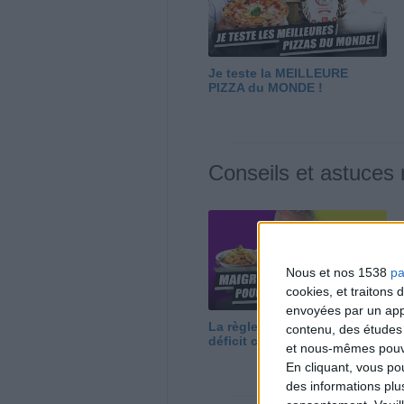
Je teste la MEILLEURE
PIZZA du MONDE !
Conseils et astuces
Nous et nos 1538
pa
cookies, et traitons
envoyées par un appa
La règle N°1 pour maigrir : le
contenu, des études
déficit calorique
et nous-mêmes pouvon
En cliquant, vous p
des informations plu