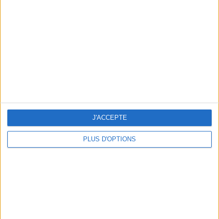
Vous m'avez demandé
Voir tout
J'ACCEPTE
PLUS D'OPTIONS
Question/Réponse : Que Manger Pendant le
Ramadan ?