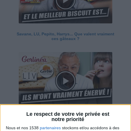
Savane, LU, Pepito, Harrys... Que valent vraiment
ces gâteaux ?
Le respect de votre vie privée est
Ces marques diététiques : c'est n'importe quoi !
notre priorité
Nous et nos 1538
partenaires
stockons et/ou accédons à des