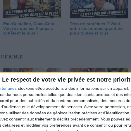
Eau Cristaline, Coca-Cola…
Trop de protéines ? Voici
Voici ce que les Français
enfin les bonnes quantités
achètent le plus !
pour toutes et tous
 minceur
Le respect de votre vie privée est notre priorit
rtenaires
stockons et/ou accédons à des informations sur un appareil, t
 des données personnelles telles que des identifiants uniques et des in
reil pour des publicités et du contenu personnalisés, des mesures de p
Perdre 10 kg : ma méthode
Et après la perte de poids ?
 d'audience et le développement de services.
Avec votre permission, n
est imparable
Je fais comment ?
s utiliser des données de géolocalisation précises et d’identification 
ouvez consentir aux traitements décrits précédemment. Vous pouvez é
s détaillées et modifier vos préférences avant de consentir ou pour ref