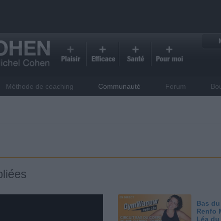
Méthode de coaching
Communauté
Forum
Bo
liées
Bas du
Renfo 
Léa du