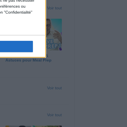
t ne pas nécessiter
préférences ou
Voir tout
n "Confidentialité"
Panga, Huile d'Olive &
Astuces pour Meal Prep
Voir tout
Voir tout