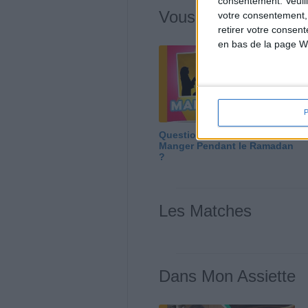
consentement.
Veuil
Vous m'avez deman
votre consentement,
retirer votre consen
en bas de la page W
Question/Réponse : Que
Manger Pendant le Ramadan
?
Les Matches
Dans Mon Assiette