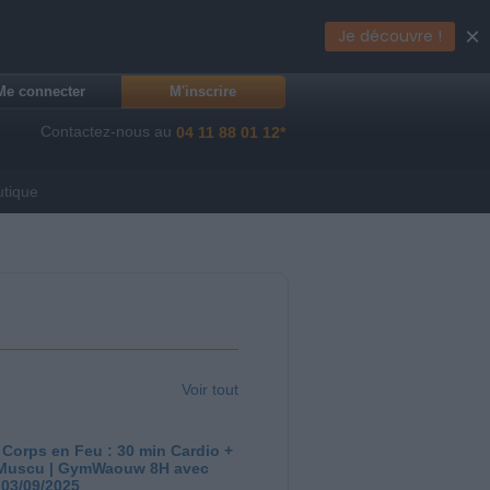
×
Je découvre !
Me connecter
M'inscrire
Contactez-nous au
04 11 88 01 12*
utique
Voir tout
 Corps en Feu : 30 min Cardio +
Muscu | GymWaouw 8H avec
 03/09/2025