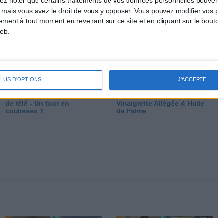
lez noter que certains traitements de vos données personnelles peuven
dé
 mais vous avez le droit de vous y opposer. Vous pouvez modifier vos 
tement à tout moment en revenant sur ce site et en cliquant sur le bouto
eb.
PLUS D'OPTIONS
J'ACCEPTE
Les secrets des émissions
Vos Questions : Bronzage,
de télé - Un tour en
Vinaigrette Allégée & Huile
coulisses ?
de Palme