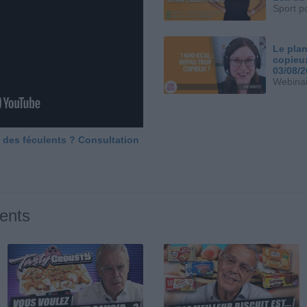
Sport p
Le plan
copieu
03/08/
Webinai
 des féculents ? Consultation
ents