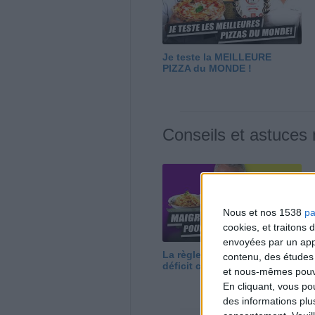
Je teste la MEILLEURE
PIZZA du MONDE !
Conseils et astuces
Nous et nos 1538
pa
cookies, et traitons
envoyées par un appa
La règle N°1 pour maigrir : le
contenu, des études
déficit calorique
et nous-mêmes pouvon
En cliquant, vous p
des informations plu