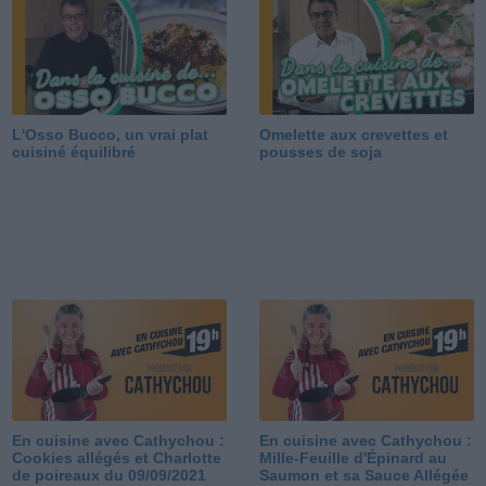
L'Osso Bucco, un vrai plat
Omelette aux crevettes et
cuisiné équilibré
pousses de soja
En cuisine avec Cathychou :
En cuisine avec Cathychou :
Cookies allégés et Charlotte
Mille-Feuille d'Épinard au
de poireaux du 09/09/2021
Saumon et sa Sauce Allégée