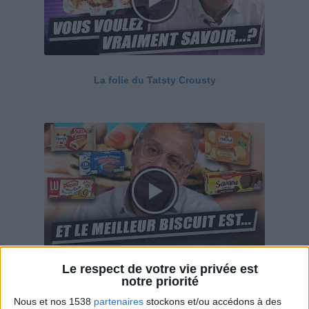
La folie du Tatsty Crousty
Le respect de votre vie privée est
Savane, LU, Pepito, Harrys... Que valent vraiment
notre priorité
ces gâteaux ?
Nous et nos 1538
partenaires
stockons et/ou accédons à des