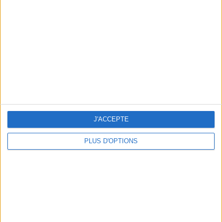
Vous m'avez demandé
Voir tout
J'ACCEPTE
PLUS D'OPTIONS
Question/Réponse : Que Manger Pendant le
Ramadan ?