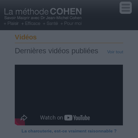
Vidéos
Dernières vidéos publiées
Voir tout
La charcuterie, est-ce vraiment raisonnable ?