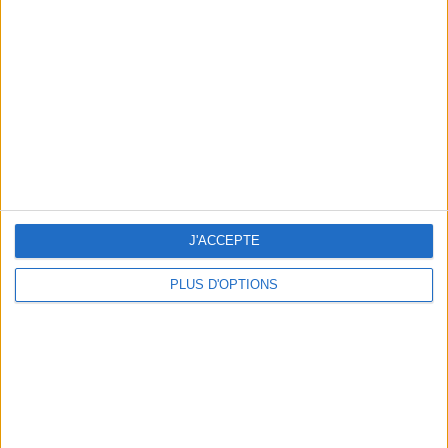
Vous m'avez demandé
Voir tout
J'ACCEPTE
PLUS D'OPTIONS
Question/Réponse : Que Manger Pendant le
Ramadan ?