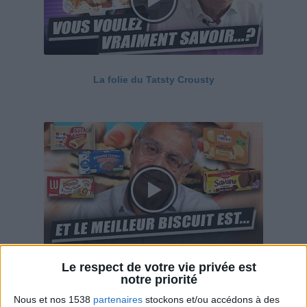
La folie du Tatsty Crousty
Le respect de votre vie privée est
Savane, LU, Pepito, Harrys... Que valent vraiment
notre priorité
ces gâteaux ?
Nous et nos 1538
partenaires
stockons et/ou accédons à des