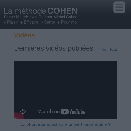
Vidéos
Dernières vidéos publiées
Voir tout
La charcuterie, est-ce vraiment raisonnable ?