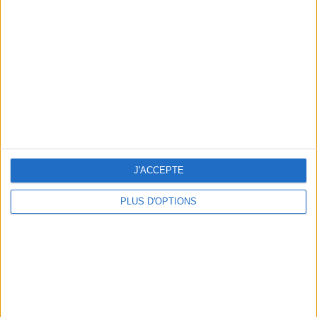
Vous m'avez demandé
Voir tout
J'ACCEPTE
PLUS D'OPTIONS
Question/Réponse : Que Manger Pendant le
Ramadan ?