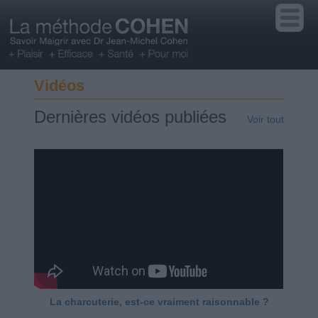
Vidéos
Dernières vidéos publiées
Voir tout
La charcuterie, est-ce vraiment raisonnable ?