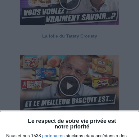
La folie du Tatsty Crousty
Le respect de votre vie privée est
Savane, LU, Pepito, Harrys... Que valent vraiment
notre priorité
ces gâteaux ?
Nous et nos 1538
partenaires
stockons et/ou accédons à des