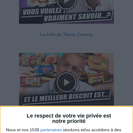
La folie du Tatsty Crousty
Le respect de votre vie privée est
Savane, LU, Pepito, Harrys... Que valent vraiment
notre priorité
ces gâteaux ?
Nous et nos 1538
partenaires
stockons et/ou accédons à des