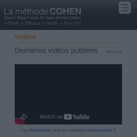
Vidéos
Dernières vidéos publiées
Voir tout
La charcuterie, est-ce vraiment raisonnable ?