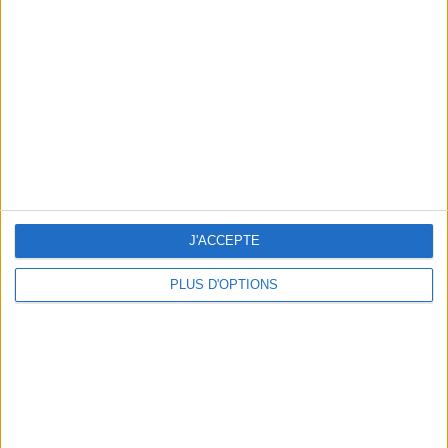
Vous m'avez demandé
Voir tout
J'ACCEPTE
PLUS D'OPTIONS
Question/Réponse : Que Manger Pendant le
Ramadan ?