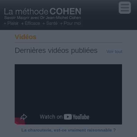
Vidéos
Dernières vidéos publiées
Voir tout
La charcuterie, est-ce vraiment raisonnable ?