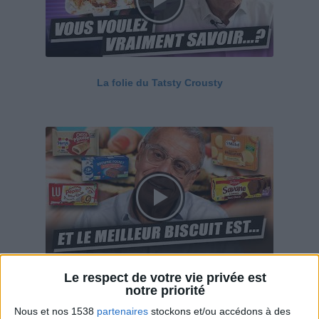
La folie du Tatsty Crousty
Le respect de votre vie privée est
Savane, LU, Pepito, Harrys... Que valent vraiment
notre priorité
ces gâteaux ?
Nous et nos 1538
partenaires
stockons et/ou accédons à des