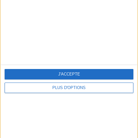
Vous m'avez demandé
Voir tout
J'ACCEPTE
PLUS D'OPTIONS
Question/Réponse : Que Manger Pendant le
Ramadan ?