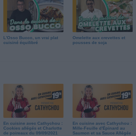
L'Osso Bucco, un vrai plat
Omelette aux crevettes et
cuisiné équilibré
pousses de soja
En cuisine avec Cathychou :
En cuisine avec Cathychou :
Cookies allégés et Charlotte
Mille-Feuille d'Épinard au
de poireaux du 09/09/2021
Saumon et sa Sauce Allégée