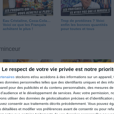
Eau Cristaline, Coca-Cola…
Trop de protéines ? Voici
Voici ce que les Français
enfin les bonnes quantités
achètent le plus !
pour toutes et tous
 minceur
Le respect de votre vie privée est notre priorit
rtenaires
stockons et/ou accédons à des informations sur un appareil, t
 des données personnelles telles que des identifiants uniques et des in
reil pour des publicités et du contenu personnalisés, des mesures de p
Perdre 10 kg : ma méthode
Et après la perte de poids ?
 d'audience et le développement de services.
Avec votre permission, n
est imparable
Je fais comment ?
s utiliser des données de géolocalisation précises et d’identification 
ouvez consentir aux traitements décrits précédemment. Vous pouvez é
s détaillées et modifier vos préférences avant de consentir ou pour ref