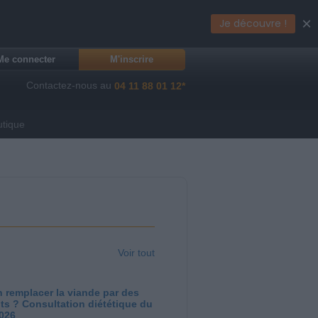
×
Je découvre !
Me connecter
M'inscrire
Contactez-nous au
04 11 88 01 12*
utique
Voir tout
 remplacer la viande par des
ts ? Consultation diététique du
2026