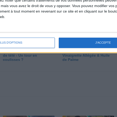
lez noter que certains traitements de vos données personnelles peuven
dé
 mais vous avez le droit de vous y opposer. Vous pouvez modifier vos 
tement à tout moment en revenant sur ce site et en cliquant sur le bouto
eb.
PLUS D'OPTIONS
J'ACCEPTE
Les secrets des émissions
Vos Questions : Bronzage,
de télé - Un tour en
Vinaigrette Allégée & Huile
coulisses ?
de Palme