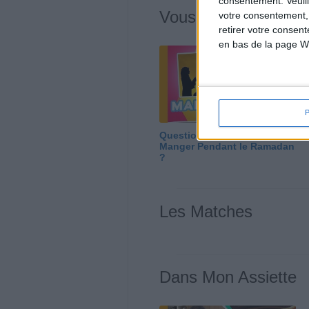
consentement.
Veuil
Vous m'avez deman
votre consentement,
retirer votre consen
en bas de la page W
Question/Réponse : Que
Manger Pendant le Ramadan
?
Les Matches
Dans Mon Assiette