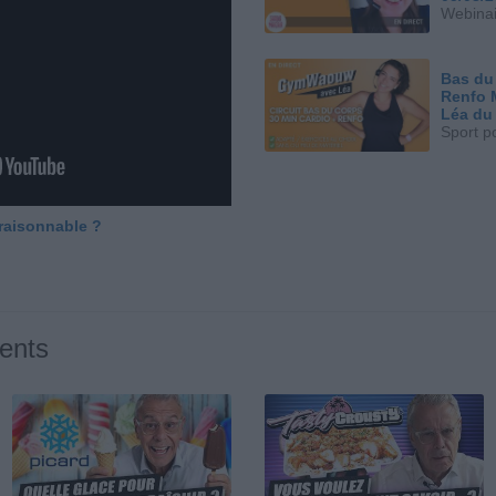
Webinai
Bas du
Renfo 
Léa du
Sport p
 raisonnable ?
ents