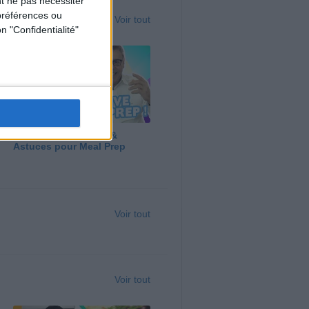
t ne pas nécessiter
préférences ou
Voir tout
n "Confidentialité"
Panga, Huile d'Olive &
Astuces pour Meal Prep
Voir tout
Voir tout