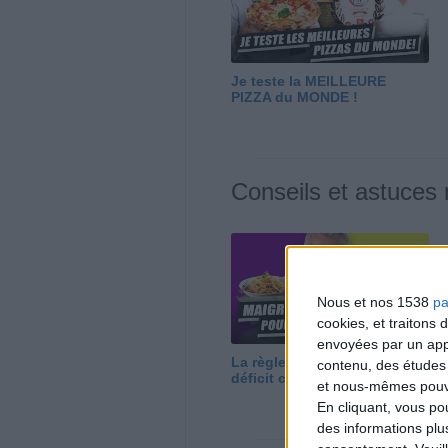
Je teste la MEILLEURE
PIZZA du MONDE !
Conseils et astuces
Nous et nos 1538
pa
cookies, et traitons
envoyées par un appa
La règle N°1 pour maigrir : le
contenu, des études
déficit calorique
et nous-mêmes pouvon
En cliquant, vous p
des informations plu