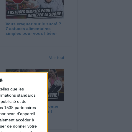
Vous craquez sur le sucré ?
7 astuces alimentaires
simples pour vous libérer
Voir tout
é
elles que les
formations standards
ublicité et de
Maigrir vite ? Ce que vous
os 1538 partenaires
devez vraiment savoir !
par scan d'appareil.
galement accéder à
user de donner votre