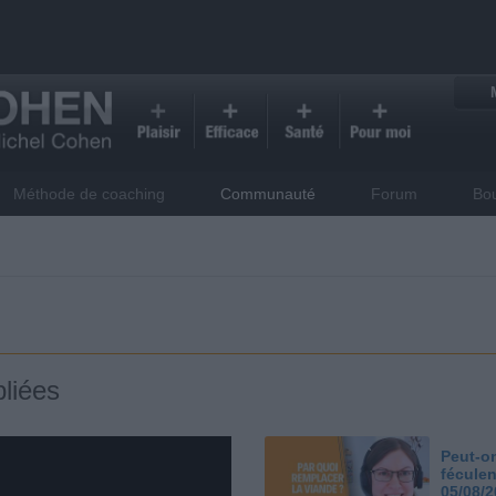
Méthode de coaching
Communauté
Forum
Bo
liées
Peut-on
féculen
05/08/