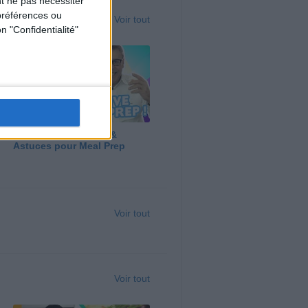
t ne pas nécessiter
préférences ou
Voir tout
n "Confidentialité"
Panga, Huile d'Olive &
Astuces pour Meal Prep
Voir tout
Voir tout