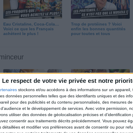
Eau Cristaline, Coca-Cola…
Trop de protéines ? Voici
Voici ce que les Français
enfin les bonnes quantités
achètent le plus !
pour toutes et tous
 minceur
Le respect de votre vie privée est notre priorit
rtenaires
stockons et/ou accédons à des informations sur un appareil, t
 des données personnelles telles que des identifiants uniques et des in
reil pour des publicités et du contenu personnalisés, des mesures de p
Perdre 10 kg : ma méthode
Et après la perte de poids ?
 d'audience et le développement de services.
Avec votre permission, n
est imparable
Je fais comment ?
s utiliser des données de géolocalisation précises et d’identification 
ouvez consentir aux traitements décrits précédemment. Vous pouvez é
s détaillées et modifier vos préférences avant de consentir ou pour ref