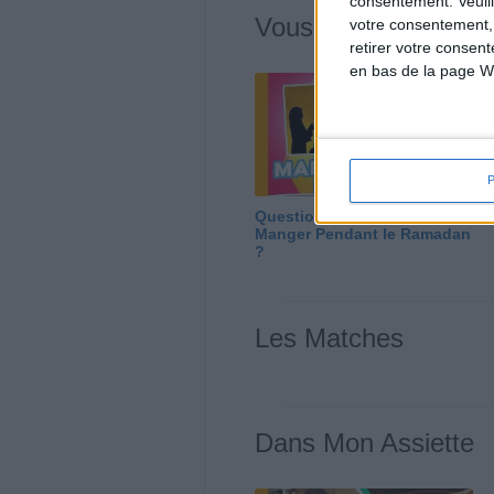
consentement.
Veuil
Vous m'avez deman
votre consentement,
retirer votre consen
en bas de la page W
Question/Réponse : Que
Manger Pendant le Ramadan
?
Les Matches
Dans Mon Assiette