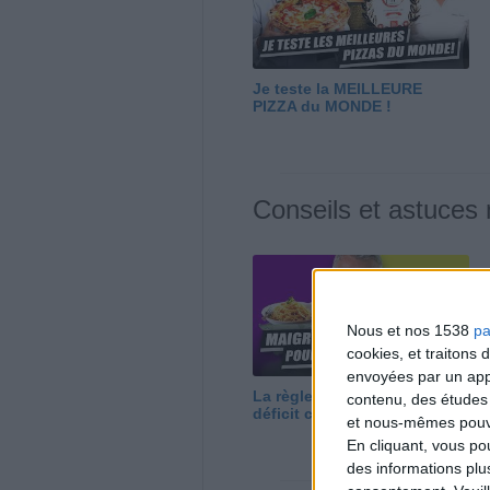
Je teste la MEILLEURE
PIZZA du MONDE !
Conseils et astuces
Nous et nos 1538
pa
cookies, et traitons
envoyées par un appa
La règle N°1 pour maigrir : le
contenu, des études
déficit calorique
et nous-mêmes pouvon
En cliquant, vous p
des informations plu