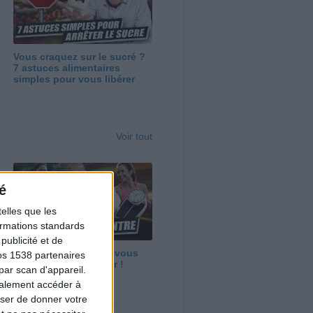
Vous craquez sur le sucré ?
7 astuces alimentaires
simples pour vous libérer
Voir tout
é
elles que les
formations standards
ublicité et de
Maigrir vite ? Ce que vous
os 1538 partenaires
devez vraiment savoir !
par scan d'appareil.
galement accéder à
user de donner votre