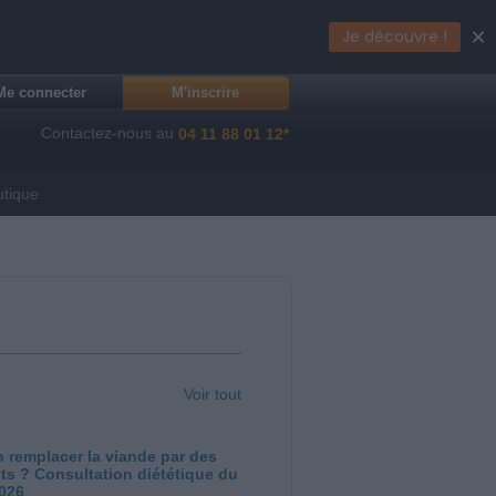
×
Je découvre !
Me connecter
M'inscrire
Contactez-nous au
04 11 88 01 12*
utique
Voir tout
 remplacer la viande par des
ts ? Consultation diététique du
2026