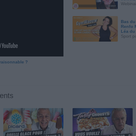
Webinai
Bas du
Renfo 
Léa du
Sport p
 raisonnable ?
ents