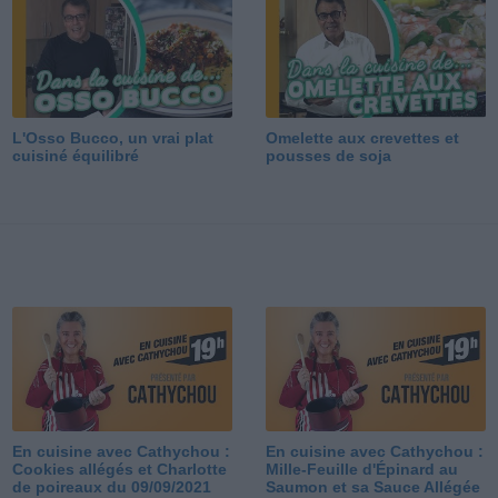
L'Osso Bucco, un vrai plat
Omelette aux crevettes et
cuisiné équilibré
pousses de soja
En cuisine avec Cathychou :
En cuisine avec Cathychou :
Cookies allégés et Charlotte
Mille-Feuille d'Épinard au
de poireaux du 09/09/2021
Saumon et sa Sauce Allégée