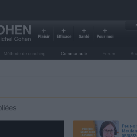
Méthode de coaching
Communauté
Forum
Bo
liées
Peut-on
féculen
05/08/