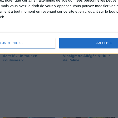
lez noter que certains traitements de vos données personnelles peuven
dé
 mais vous avez le droit de vous y opposer. Vous pouvez modifier vos 
tement à tout moment en revenant sur ce site et en cliquant sur le bouto
eb.
PLUS D'OPTIONS
J'ACCEPTE
Les secrets des émissions
Vos Questions : Bronzage,
de télé - Un tour en
Vinaigrette Allégée & Huile
coulisses ?
de Palme