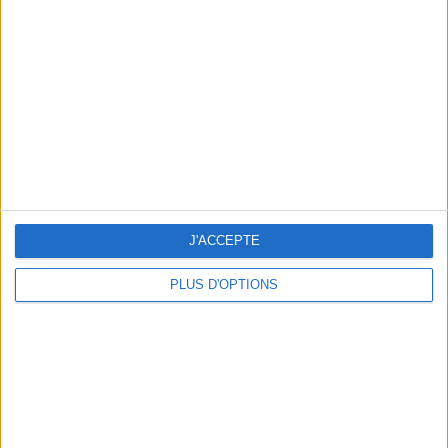
Vous m'avez demandé
Voir tout
J'ACCEPTE
PLUS D'OPTIONS
Question/Réponse : Que Manger Pendant le
Ramadan ?