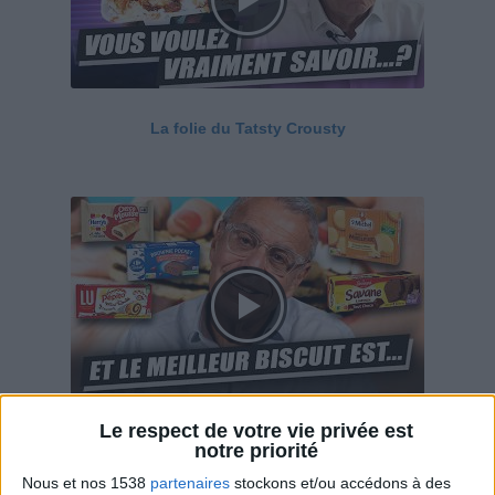
La folie du Tatsty Crousty
Le respect de votre vie privée est
Savane, LU, Pepito, Harrys... Que valent vraiment
notre priorité
ces gâteaux ?
Nous et nos 1538
partenaires
stockons et/ou accédons à des