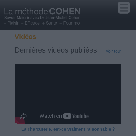
Vidéos
Dernières vidéos publiées
Voir tout
La charcuterie, est-ce vraiment raisonnable ?