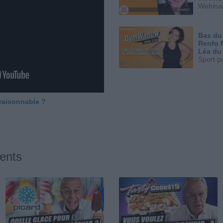
Webinai
Bas du
Renfo 
Léa du
Sport p
 raisonnable ?
ents