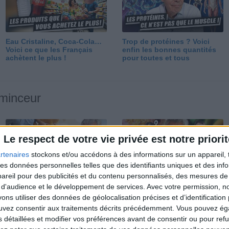
Eau Cristaline, Coca-Cola…
Trop de protéines ? Voici
Voici ce que les Français
enfin les bonnes quantités
achètent le plus !
pour toutes et tous
 minceur
Le respect de votre vie privée est notre priorit
rtenaires
stockons et/ou accédons à des informations sur un appareil, t
 des données personnelles telles que des identifiants uniques et des in
reil pour des publicités et du contenu personnalisés, des mesures de p
Perdre 10 kg : ma méthode
Et après la perte de poids ?
 d'audience et le développement de services.
Avec votre permission, n
est imparable
Je fais comment ?
s utiliser des données de géolocalisation précises et d’identification 
ouvez consentir aux traitements décrits précédemment. Vous pouvez é
s détaillées et modifier vos préférences avant de consentir ou pour ref