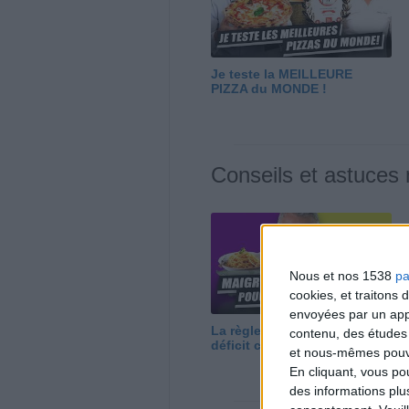
Je teste la MEILLEURE
PIZZA du MONDE !
Conseils et astuces
Nous et nos 1538
pa
cookies, et traitons
envoyées par un appa
La règle N°1 pour maigrir : le
contenu, des études
déficit calorique
et nous-mêmes pouvon
En cliquant, vous p
des informations plu