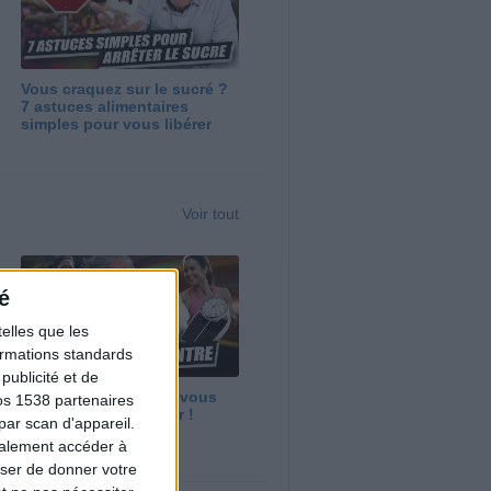
Vous craquez sur le sucré ?
7 astuces alimentaires
simples pour vous libérer
Voir tout
é
elles que les
formations standards
ublicité et de
Maigrir vite ? Ce que vous
os 1538 partenaires
devez vraiment savoir !
par scan d'appareil.
galement accéder à
user de donner votre