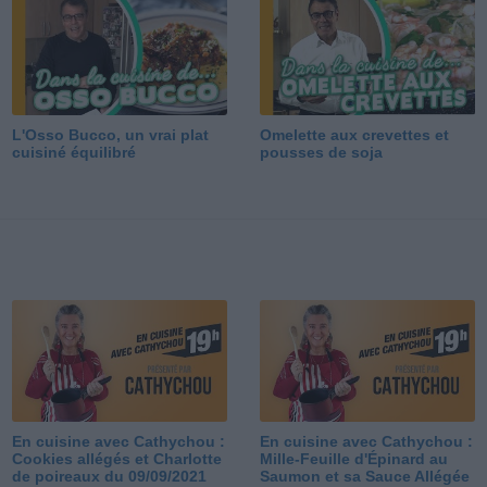
L'Osso Bucco, un vrai plat
Omelette aux crevettes et
cuisiné équilibré
pousses de soja
En cuisine avec Cathychou :
En cuisine avec Cathychou :
Cookies allégés et Charlotte
Mille-Feuille d'Épinard au
de poireaux du 09/09/2021
Saumon et sa Sauce Allégée