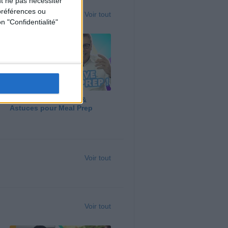
t ne pas nécessiter
préférences ou
Voir tout
n "Confidentialité"
Panga, Huile d'Olive &
Astuces pour Meal Prep
Voir tout
Voir tout