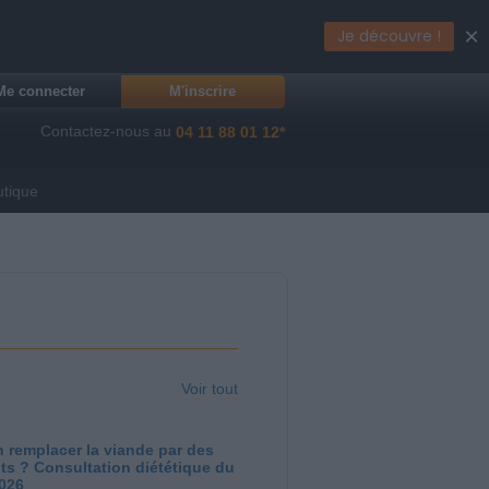
×
Je découvre !
Me connecter
M'inscrire
Contactez-nous au
04 11 88 01 12*
utique
Voir tout
 remplacer la viande par des
ts ? Consultation diététique du
2026