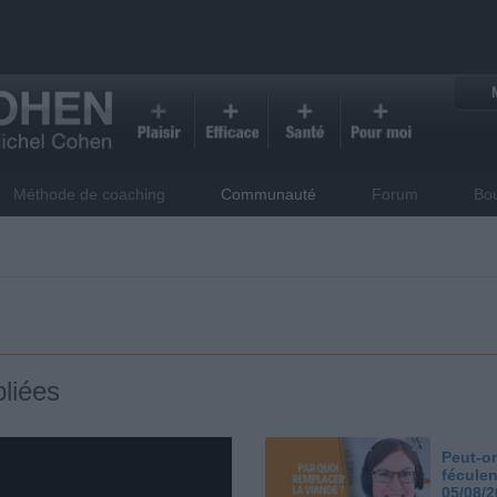
Méthode de coaching
Communauté
Forum
Bo
liées
Peut-on
féculen
05/08/