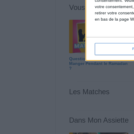
consentement.
Veuil
Vous m'avez deman
votre consentement,
retirer votre consen
en bas de la page W
Question/Réponse : Que
Manger Pendant le Ramadan
?
Les Matches
Dans Mon Assiette