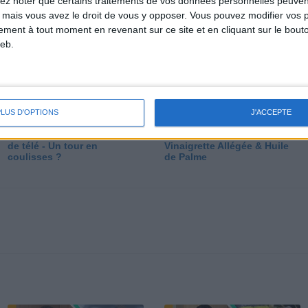
lez noter que certains traitements de vos données personnelles peuven
dé
 mais vous avez le droit de vous y opposer. Vous pouvez modifier vos 
tement à tout moment en revenant sur ce site et en cliquant sur le bouto
eb.
PLUS D'OPTIONS
J'ACCEPTE
Les secrets des émissions
Vos Questions : Bronzage,
de télé - Un tour en
Vinaigrette Allégée & Huile
coulisses ?
de Palme