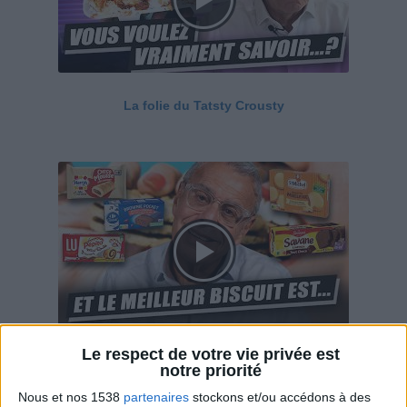
La folie du Tatsty Crousty
Le respect de votre vie privée est
Savane, LU, Pepito, Harrys... Que valent vraiment
notre priorité
ces gâteaux ?
Nous et nos 1538
partenaires
stockons et/ou accédons à des