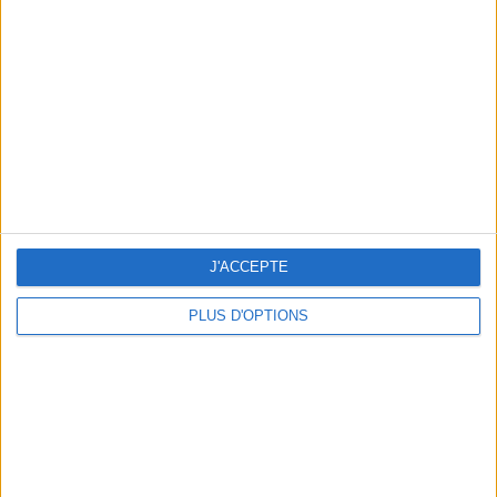
Vous m'avez demandé
Voir tout
J'ACCEPTE
PLUS D'OPTIONS
Question/Réponse : Que Manger Pendant le
Ramadan ?