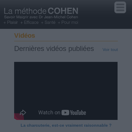
Vidéos
Dernières vidéos publiées
Voir tout
La charcuterie, est-ce vraiment raisonnable ?