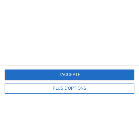
Vous m'avez demandé
Voir tout
J'ACCEPTE
PLUS D'OPTIONS
Question/Réponse : Que Manger Pendant le
Ramadan ?