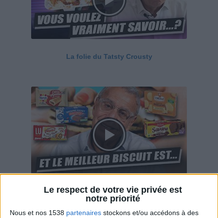
La folie du Tatsty Crousty
Le respect de votre vie privée est
Savane, LU, Pepito, Harrys... Que valent vraiment
notre priorité
ces gâteaux ?
Nous et nos 1538
partenaires
stockons et/ou accédons à des