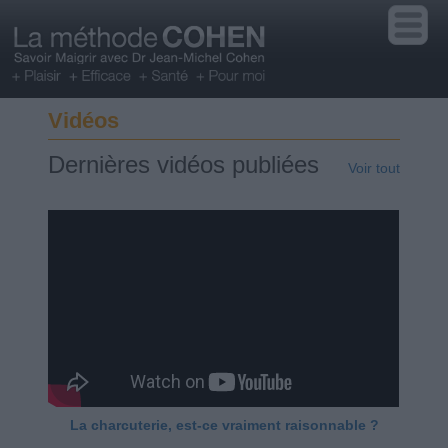
Vidéos
Dernières vidéos publiées
Voir tout
La charcuterie, est-ce vraiment raisonnable ?