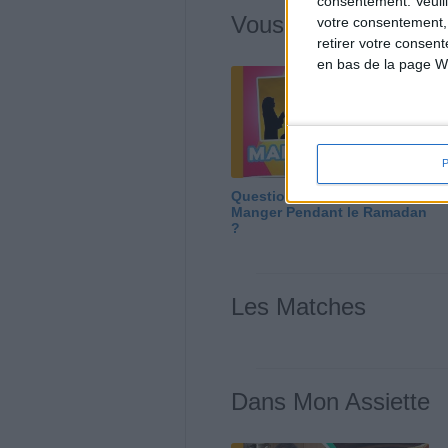
consentement.
Veuil
Vous m'avez deman
votre consentement,
retirer votre consen
en bas de la page W
Question/Réponse : Que
Manger Pendant le Ramadan
?
Les Matches
Dans Mon Assiette