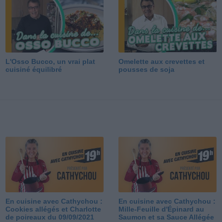
L'Osso Bucco, un vrai plat
Omelette aux crevettes et
cuisiné équilibré
pousses de soja
En cuisine avec Cathychou :
En cuisine avec Cathychou :
Cookies allégés et Charlotte
Mille-Feuille d'Épinard au
de poireaux du 09/09/2021
Saumon et sa Sauce Allégée