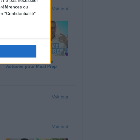
t ne pas nécessiter
préférences ou
Voir tout
n "Confidentialité"
Panga, Huile d'Olive &
Astuces pour Meal Prep
Voir tout
Voir tout