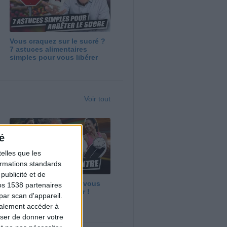
Vous craquez sur le sucré ?
7 astuces alimentaires
simples pour vous libérer
Voir tout
é
elles que les
formations standards
ublicité et de
Maigrir vite ? Ce que vous
os 1538 partenaires
devez vraiment savoir !
par scan d'appareil.
galement accéder à
user de donner votre