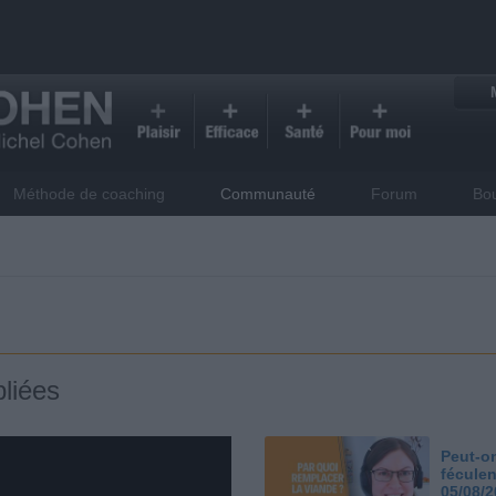
Méthode de coaching
Communauté
Forum
Bo
liées
Peut-on
féculen
05/08/