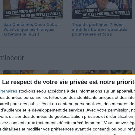
Eau Cristaline, Coca-Cola…
Trop de protéines ? Voici
Voici ce que les Français
enfin les bonnes quantités
achètent le plus !
pour toutes et tous
 minceur
Le respect de votre vie privée est notre priorit
rtenaires
stockons et/ou accédons à des informations sur un appareil, t
 des données personnelles telles que des identifiants uniques et des in
reil pour des publicités et du contenu personnalisés, des mesures de p
Perdre 10 kg : ma méthode
Et après la perte de poids ?
 d'audience et le développement de services.
Avec votre permission, n
est imparable
Je fais comment ?
s utiliser des données de géolocalisation précises et d’identification 
ouvez consentir aux traitements décrits précédemment. Vous pouvez é
s détaillées et modifier vos préférences avant de consentir ou pour ref