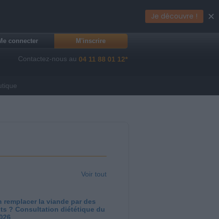
×
Je découvre !
Me connecter
M'inscrire
Contactez-nous au
04 11 88 01 12*
utique
Voir tout
 remplacer la viande par des
ts ? Consultation diététique du
2026