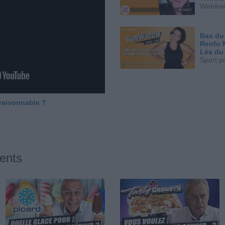
Webinai
Bas du
Renfo 
Léa du
Sport p
 raisonnable ?
ents