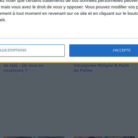
lez noter que certains traitements de vos données personnelles peuven
dé
 mais vous avez le droit de vous y opposer. Vous pouvez modifier vos 
tement à tout moment en revenant sur ce site et en cliquant sur le bouto
eb.
PLUS D'OPTIONS
J'ACCEPTE
Les secrets des émissions
Vos Questions : Bronzage,
de télé - Un tour en
Vinaigrette Allégée & Huile
coulisses ?
de Palme