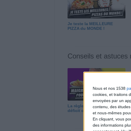
Je teste la MEILLEURE
PIZZA du MONDE !
Conseils et astuces
Nous et nos 1538
pa
cookies, et traitons
envoyées par un appa
La règle N°1 pour maigrir : le
contenu, des études
déficit calorique
et nous-mêmes pouvon
En cliquant, vous p
des informations plu