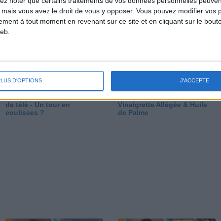
lez noter que certains traitements de vos données personnelles peuven
dé
 mais vous avez le droit de vous y opposer. Vous pouvez modifier vos 
tement à tout moment en revenant sur ce site et en cliquant sur le bouto
eb.
PLUS D'OPTIONS
J'ACCEPTE
Les secrets des émissions
Vos Questions : Bronzage,
de télé - Un tour en
Vinaigrette Allégée & Huile
coulisses ?
de Palme