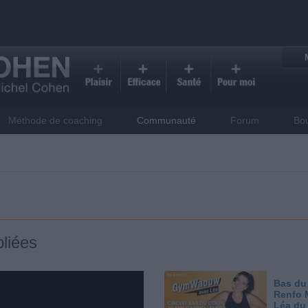
Méthode de coaching
Communauté
Forum
Bo
liées
Bas du
Renfo 
Léa du