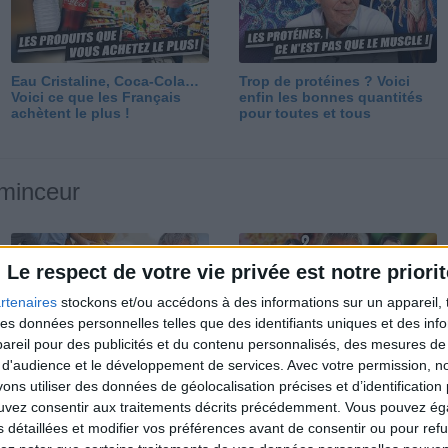
Eau Cristaline, Coca-Cola…
Trop de protéines ? Voici
Voici ce que les Français
enfin les bonnes quantités
achètent le plus !
pour toutes et tous
 minceur
Le respect de votre vie privée est notre priorit
rtenaires
stockons et/ou accédons à des informations sur un appareil, t
 des données personnelles telles que des identifiants uniques et des in
reil pour des publicités et du contenu personnalisés, des mesures de p
Perdre 10 kg : ma méthode
Et après la perte de poids ?
 d'audience et le développement de services.
Avec votre permission, n
est imparable
Je fais comment ?
s utiliser des données de géolocalisation précises et d’identification 
ouvez consentir aux traitements décrits précédemment. Vous pouvez é
s détaillées et modifier vos préférences avant de consentir ou pour ref