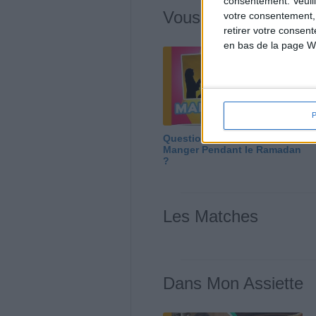
consentement.
Veuil
Vous m'avez deman
votre consentement,
retirer votre consen
en bas de la page W
Question/Réponse : Que
Manger Pendant le Ramadan
?
Les Matches
Dans Mon Assiette