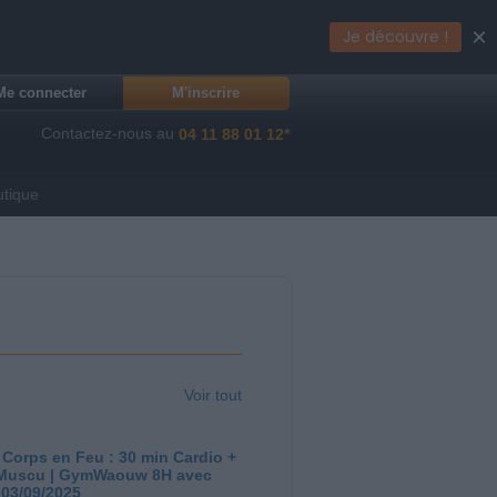
×
Je découvre !
Me connecter
M'inscrire
Contactez-nous au
04 11 88 01 12*
utique
Voir tout
 Corps en Feu : 30 min Cardio +
Muscu | GymWaouw 8H avec
 03/09/2025