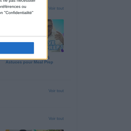
t ne pas nécessiter
préférences ou
Voir tout
n "Confidentialité"
Panga, Huile d'Olive &
Astuces pour Meal Prep
Voir tout
Voir tout