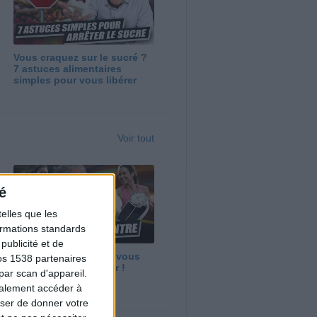
Vous craquez sur le sucré ?
7 astuces alimentaires
simples pour vous libérer
Voir tout
é
elles que les
formations standards
ublicité et de
Maigrir vite ? Ce que vous
os 1538 partenaires
devez vraiment savoir !
par scan d'appareil.
galement accéder à
user de donner votre