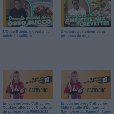
L'Osso Bucco, un vrai plat
Omelette aux crevettes et
cuisiné équilibré
pousses de soja
En cuisine avec Cathychou :
En cuisine avec Cathychou :
Cookies allégés et Charlotte
Mille-Feuille d'Épinard au
de poireaux du 09/09/2021
Saumon et sa Sauce Allégée