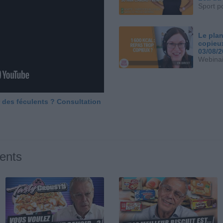
Sport p
Le plan
copieu
03/08/
Webinai
 des féculents ? Consultation
ents