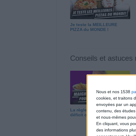
Je teste la MEILLEURE
PIZZA du MONDE !
Conseils et astuces
Nous et nos 1538
pa
cookies, et traitons
envoyées par un appa
La règle N°1 pour maigrir : le
contenu, des études
déficit calorique
et nous-mêmes pouvon
En cliquant, vous p
des informations plu