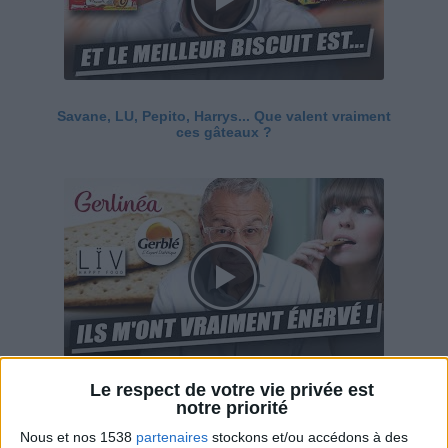
Savane, LU, Pepito, Harrys... Que valent vraiment
ces gâteaux ?
Le respect de votre vie privée est
Ces marques diététiques : c'est n'importe quoi !
notre priorité
Nous et nos 1538
partenaires
stockons et/ou accédons à des