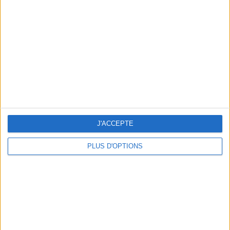
Vous m'avez demandé
Voir tout
J'ACCEPTE
PLUS D'OPTIONS
Question/Réponse : Que Manger Pendant le
Ramadan ?