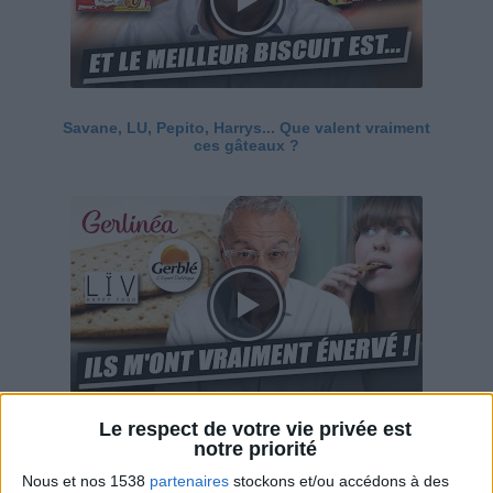
Savane, LU, Pepito, Harrys... Que valent vraiment
ces gâteaux ?
Le respect de votre vie privée est
Ces marques diététiques : c'est n'importe quoi !
notre priorité
Nous et nos 1538
partenaires
stockons et/ou accédons à des