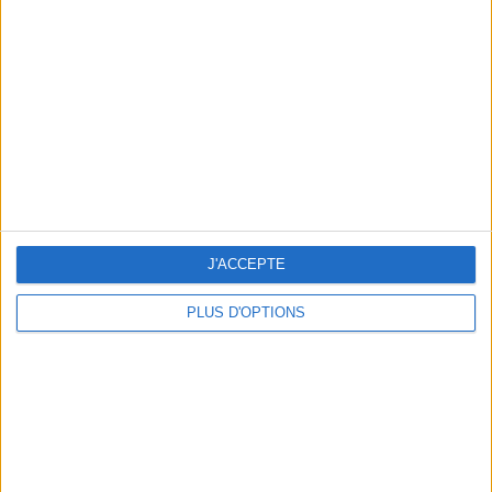
Vous m'avez demandé
Voir tout
J'ACCEPTE
PLUS D'OPTIONS
Question/Réponse : Que Manger Pendant le
Ramadan ?