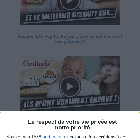
Savane, LU, Pepito, Harrys... Que valent vraiment
ces gâteaux ?
Le respect de votre vie privée est
Ces marques diététiques : c'est n'importe quoi !
notre priorité
Nous et nos 1538
partenaires
stockons et/ou accédons à des