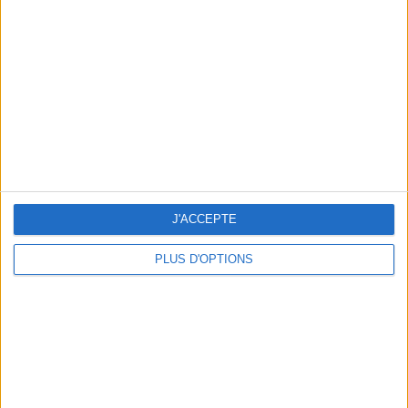
Vous m'avez demandé
Voir tout
J'ACCEPTE
PLUS D'OPTIONS
Question/Réponse : Que Manger Pendant le
Ramadan ?