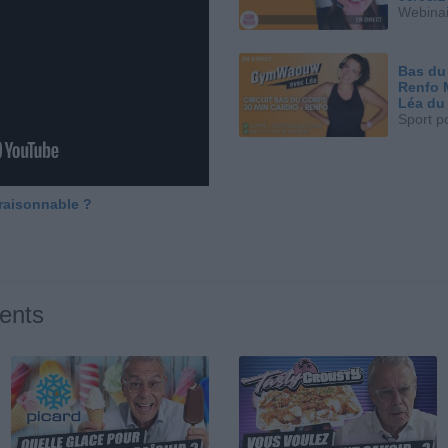
Webinai
Bas du
Renfo 
Léa du
Sport p
 raisonnable ?
ents