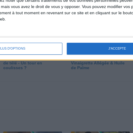
lez noter que certains traitements de vos données personnelles peuven
dé
 mais vous avez le droit de vous y opposer. Vous pouvez modifier vos 
tement à tout moment en revenant sur ce site et en cliquant sur le bouto
eb.
PLUS D'OPTIONS
J'ACCEPTE
Les secrets des émissions
Vos Questions : Bronzage,
de télé - Un tour en
Vinaigrette Allégée & Huile
coulisses ?
de Palme