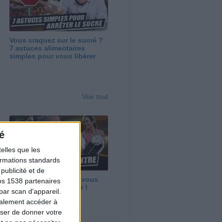
Vous craquez sur le sucré ?
7 astuces alimentaires
simples pour vous libérer
Voir tout
é
elles que les
formations standards
ublicité et de
Maigrir vite ? Ce que vous
os 1538 partenaires
devez vraiment savoir !
par scan d'appareil.
galement accéder à
user de donner votre