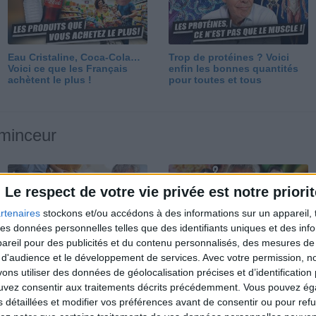
Eau Cristaline, Coca-Cola…
Trop de protéines ? Voici
Voici ce que les Français
enfin les bonnes quantités
achètent le plus !
pour toutes et tous
 minceur
Le respect de votre vie privée est notre priorit
rtenaires
stockons et/ou accédons à des informations sur un appareil, t
 des données personnelles telles que des identifiants uniques et des in
reil pour des publicités et du contenu personnalisés, des mesures de p
Perdre 10 kg : ma méthode
Et après la perte de poids ?
 d'audience et le développement de services.
Avec votre permission, n
est imparable
Je fais comment ?
s utiliser des données de géolocalisation précises et d’identification 
ouvez consentir aux traitements décrits précédemment. Vous pouvez é
s détaillées et modifier vos préférences avant de consentir ou pour ref