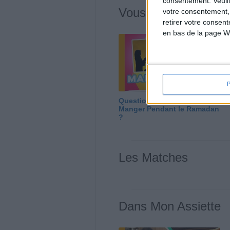
consentement.
Veuil
Vous m'avez deman
votre consentement,
retirer votre consen
en bas de la page W
Question/Réponse : Que
Manger Pendant le Ramadan
?
Les Matches
Dans Mon Assiette