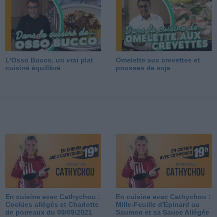
L'Osso Bucco, un vrai plat
Omelette aux crevettes et
cuisiné équilibré
pousses de soja
En cuisine avec Cathychou :
En cuisine avec Cathychou :
Cookies allégés et Charlotte
Mille-Feuille d'Épinard au
de poireaux du 09/09/2021
Saumon et sa Sauce Allégée