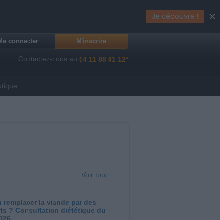
×
Je découvre !
Me connecter
M'inscrire
Contactez-nous au
04 11 88 01 12*
utique
Voir tout
 remplacer la viande par des
ts ? Consultation diététique du
2026