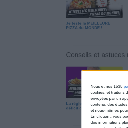
Je teste la MEILLEURE
PIZZA du MONDE !
Conseils et astuces
Nous et nos 1538
pa
cookies, et traitons
envoyées par un appa
La règle N°1 pour maigrir : le
contenu, des études
déficit calorique
et nous-mêmes pouvon
En cliquant, vous p
des informations plu