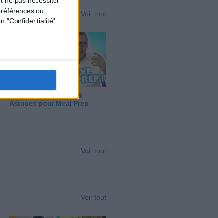
t ne pas nécessiter
préférences ou
Voir tout
n "Confidentialité"
Panga, Huile d'Olive &
Astuces pour Meal Prep
Voir tout
Voir tout