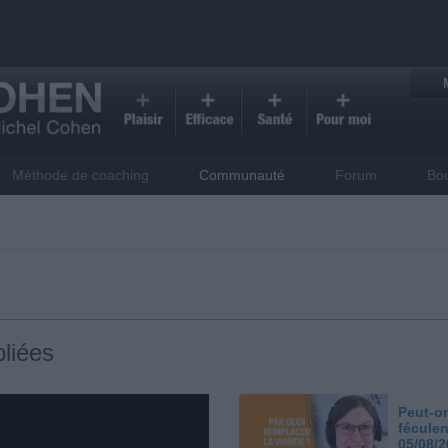
Méthode de coaching
Communauté
Forum
Bo
liées
Peut-on
féculen
05/08/