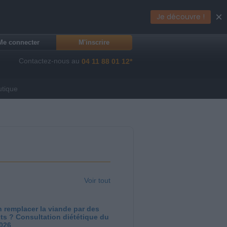
×
Je découvre !
Me connecter
M'inscrire
Contactez-nous au
04 11 88 01 12*
utique
Voir tout
 remplacer la viande par des
ts ? Consultation diététique du
2026