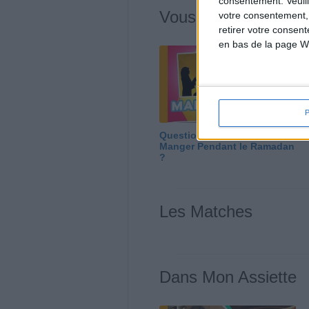
consentement.
Veuil
Vous m'avez deman
votre consentement,
retirer votre consen
en bas de la page W
Question/Réponse : Que
Manger Pendant le Ramadan
?
Les Matches
Dans Mon Assiette