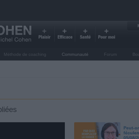
Méthode de coaching
Communauté
Forum
Bo
liées
Peut-on
féculen
05/08/