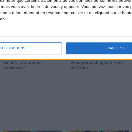
lez noter que certains traitements de vos données personnelles peuven
dé
 mais vous avez le droit de vous y opposer. Vous pouvez modifier vos 
tement à tout moment en revenant sur ce site et en cliquant sur le bouto
eb.
PLUS D'OPTIONS
J'ACCEPTE
Les secrets des émissions
Vos Questions : Bronzage,
de télé - Un tour en
Vinaigrette Allégée & Huile
coulisses ?
de Palme