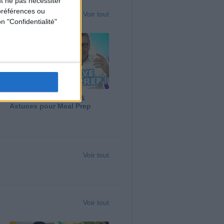
t ne pas nécessiter
préférences ou
Voir tout
n "Confidentialité"
Panga, Huile d'Olive &
Astuces pour Meal Prep
Voir tout
Voir tout