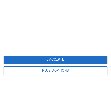
Vous m'avez demandé
Voir tout
J'ACCEPTE
PLUS D'OPTIONS
Question/Réponse : Que Manger Pendant le
Ramadan ?