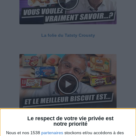
La folie du Tatsty Crousty
Le respect de votre vie privée est
Savane, LU, Pepito, Harrys... Que valent vraiment
notre priorité
ces gâteaux ?
Nous et nos 1538
partenaires
stockons et/ou accédons à des