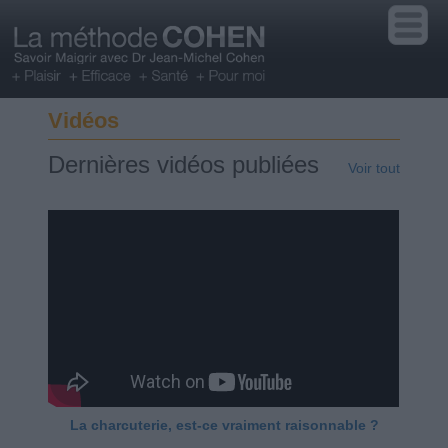
Vidéos
Dernières vidéos publiées
Voir tout
La charcuterie, est-ce vraiment raisonnable ?