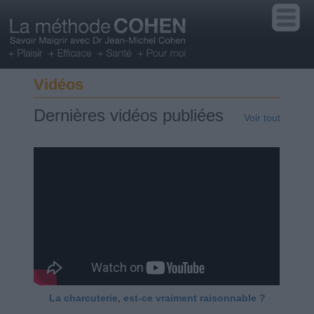
Vidéos
Dernières vidéos publiées
Voir tout
La charcuterie, est-ce vraiment raisonnable ?