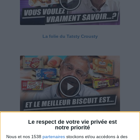
La folie du Tatsty Crousty
Le respect de votre vie privée est
Savane, LU, Pepito, Harrys... Que valent vraiment
notre priorité
ces gâteaux ?
Nous et nos 1538
partenaires
stockons et/ou accédons à des