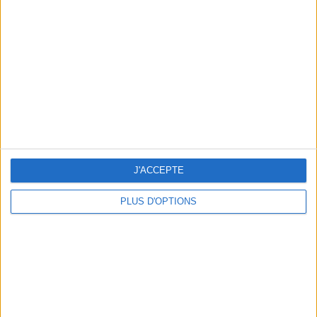
Vous m'avez demandé
Voir tout
J'ACCEPTE
PLUS D'OPTIONS
Question/Réponse : Que Manger Pendant le
Ramadan ?