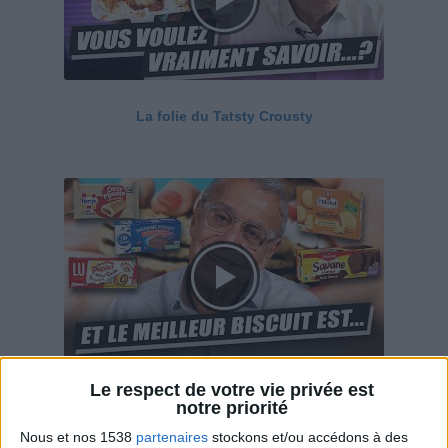
La folie du Tatsty Crousty
Le respect de votre vie privée est
Savane, LU, Pepito, Harrys... Que valent vraiment
notre priorité
ces gâteaux ?
Nous et nos 1538
partenaires
stockons et/ou accédons à des