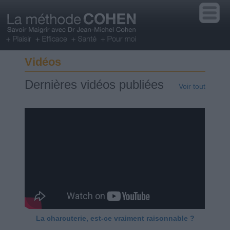
Vidéos
Dernières vidéos publiées
Voir tout
La charcuterie, est-ce vraiment raisonnable ?