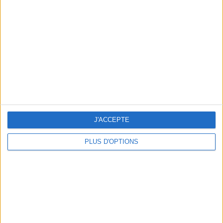
Vous m'avez demandé
Voir tout
J'ACCEPTE
PLUS D'OPTIONS
Question/Réponse : Que Manger Pendant le
Ramadan ?