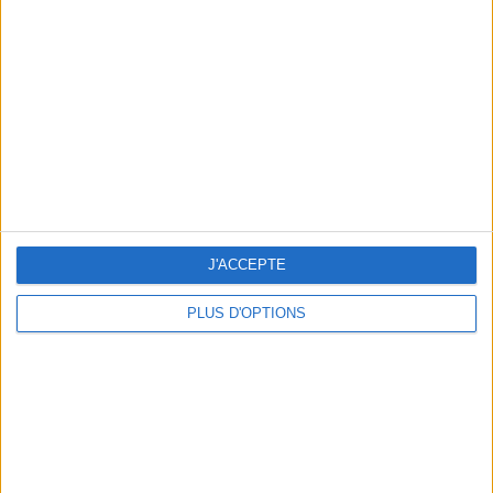
Vous m'avez demandé
Voir tout
J'ACCEPTE
PLUS D'OPTIONS
Question/Réponse : Que Manger Pendant le
Ramadan ?