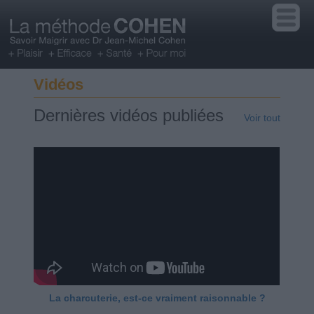
Vidéos
Dernières vidéos publiées
Voir tout
La charcuterie, est-ce vraiment raisonnable ?