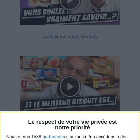
La folie du Tatsty Crousty
Le respect de votre vie privée est
Savane, LU, Pepito, Harrys... Que valent vraiment
notre priorité
ces gâteaux ?
Nous et nos 1538
partenaires
stockons et/ou accédons à des