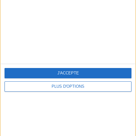
Vous m'avez demandé
Voir tout
J'ACCEPTE
PLUS D'OPTIONS
Question/Réponse : Que Manger Pendant le
Ramadan ?