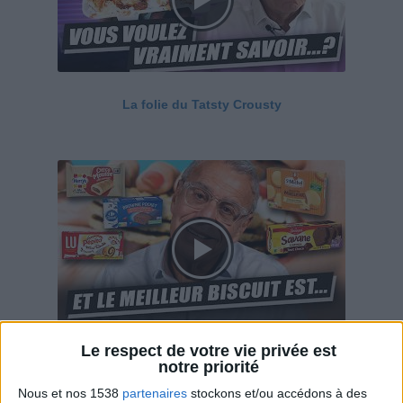
La folie du Tatsty Crousty
Le respect de votre vie privée est
Savane, LU, Pepito, Harrys... Que valent vraiment
notre priorité
ces gâteaux ?
Nous et nos 1538
partenaires
stockons et/ou accédons à des