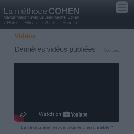
Vidéos
Dernières vidéos publiées
Voir tout
La charcuterie, est-ce vraiment raisonnable ?