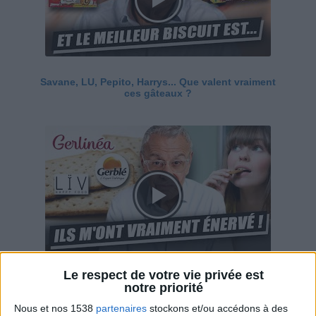
Savane, LU, Pepito, Harrys... Que valent vraiment
ces gâteaux ?
Le respect de votre vie privée est
Ces marques diététiques : c'est n'importe quoi !
notre priorité
Nous et nos 1538
partenaires
stockons et/ou accédons à des