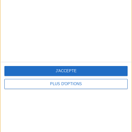
Vous m'avez demandé
Voir tout
J'ACCEPTE
PLUS D'OPTIONS
Question/Réponse : Que Manger Pendant le
Ramadan ?