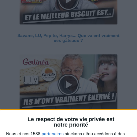
Savane, LU, Pepito, Harrys... Que valent vraiment
ces gâteaux ?
Le respect de votre vie privée est
Ces marques diététiques : c'est n'importe quoi !
notre priorité
Nous et nos 1538
partenaires
stockons et/ou accédons à des