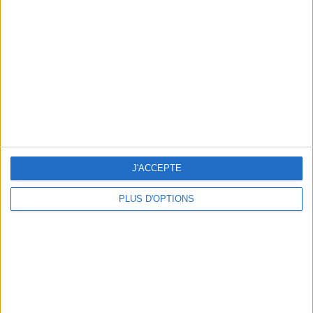
Vous m'avez demandé
Voir tout
J'ACCEPTE
PLUS D'OPTIONS
Question/Réponse : Que Manger Pendant le
Ramadan ?