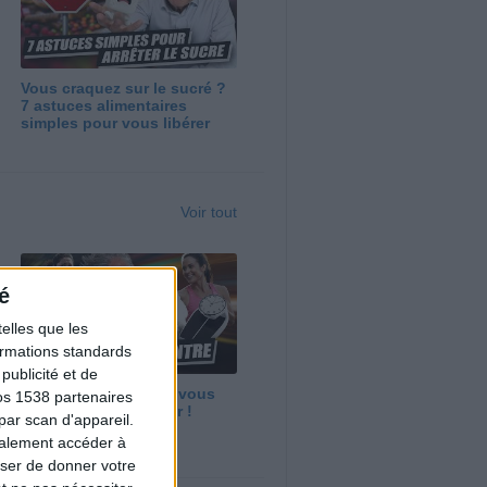
Vous craquez sur le sucré ?
7 astuces alimentaires
simples pour vous libérer
Voir tout
é
elles que les
formations standards
ublicité et de
Maigrir vite ? Ce que vous
os 1538 partenaires
devez vraiment savoir !
par scan d'appareil.
galement accéder à
user de donner votre