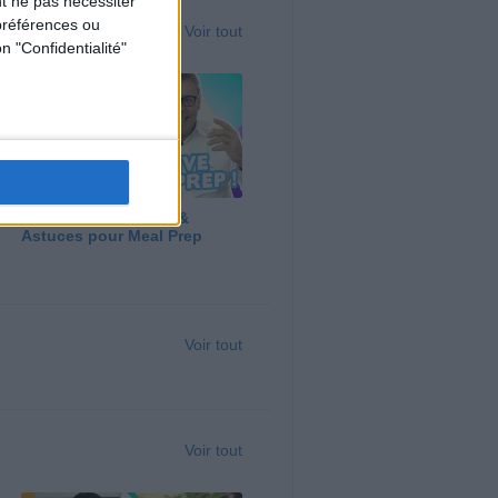
t ne pas nécessiter
préférences ou
Voir tout
n "Confidentialité"
Panga, Huile d'Olive &
Astuces pour Meal Prep
Voir tout
Voir tout