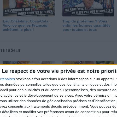
Eau Cristaline, Coca-Cola…
Trop de protéines ? Voici
Voici ce que les Français
enfin les bonnes quantités
achètent le plus !
pour toutes et tous
 minceur
Le respect de votre vie privée est notre priorit
rtenaires
stockons et/ou accédons à des informations sur un appareil, t
 des données personnelles telles que des identifiants uniques et des in
reil pour des publicités et du contenu personnalisés, des mesures de p
Perdre 10 kg : ma méthode
Et après la perte de poids ?
 d'audience et le développement de services.
Avec votre permission, n
est imparable
Je fais comment ?
s utiliser des données de géolocalisation précises et d’identification 
ouvez consentir aux traitements décrits précédemment. Vous pouvez é
s détaillées et modifier vos préférences avant de consentir ou pour ref