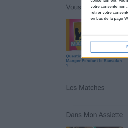
consentement.
Veuil
Vous m'avez deman
votre consentement,
retirer votre consen
en bas de la page W
Question/Réponse : Que
Manger Pendant le Ramadan
?
Les Matches
Dans Mon Assiette