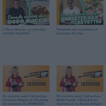
L'Osso Bucco, un vrai plat
Omelette aux crevettes et
cuisiné équilibré
pousses de soja
En cuisine avec Cathychou :
En cuisine avec Cathychou :
Cookies allégés et Charlotte
Mille-Feuille d'Épinard au
de poireaux du 09/09/2021
Saumon et sa Sauce Allégée