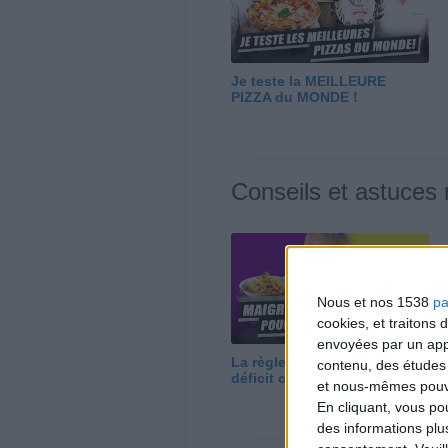
Je teste la MEILLEURE
PIZZA du MONDE !
Conseils et astuces
Nous et nos 1538
pa
cookies, et traitons
envoyées par un appa
La règle N°1 pour maigrir : le
contenu, des études
déficit calorique
et nous-mêmes pouvon
En cliquant, vous p
des informations plu