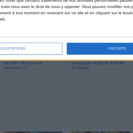
lez noter que certains traitements de vos données personnelles peuven
dé
 mais vous avez le droit de vous y opposer. Vous pouvez modifier vos 
tement à tout moment en revenant sur ce site et en cliquant sur le bouto
eb.
PLUS D'OPTIONS
J'ACCEPTE
Les secrets des émissions
Vos Questions : Bronzage,
de télé - Un tour en
Vinaigrette Allégée & Huile
coulisses ?
de Palme