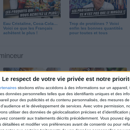
Eau Cristaline, Coca-Cola…
Trop de protéines ? Voici
Voici ce que les Français
enfin les bonnes quantités
achètent le plus !
pour toutes et tous
 minceur
Le respect de votre vie privée est notre priorit
rtenaires
stockons et/ou accédons à des informations sur un appareil, t
 des données personnelles telles que des identifiants uniques et des in
reil pour des publicités et du contenu personnalisés, des mesures de p
Perdre 10 kg : ma méthode
Et après la perte de poids ?
 d'audience et le développement de services.
Avec votre permission, n
est imparable
Je fais comment ?
s utiliser des données de géolocalisation précises et d’identification 
ouvez consentir aux traitements décrits précédemment. Vous pouvez é
s détaillées et modifier vos préférences avant de consentir ou pour ref