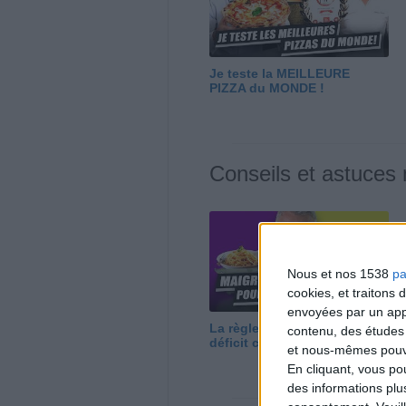
Je teste la MEILLEURE
PIZZA du MONDE !
Conseils et astuces
Nous et nos 1538
pa
cookies, et traitons
envoyées par un appa
La règle N°1 pour maigrir : le
contenu, des études
déficit calorique
et nous-mêmes pouvon
En cliquant, vous p
des informations plu