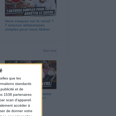
Vous craquez sur le sucré ?
7 astuces alimentaires
simples pour vous libérer
Voir tout
é
elles que les
formations standards
ublicité et de
Maigrir vite ? Ce que vous
os 1538 partenaires
devez vraiment savoir !
par scan d'appareil.
galement accéder à
user de donner votre