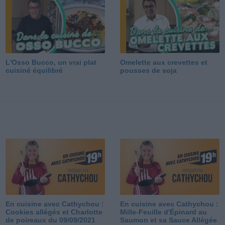
L'Osso Bucco, un vrai plat
Omelette aux crevettes et
cuisiné équilibré
pousses de soja
En cuisine avec Cathychou :
En cuisine avec Cathychou :
Cookies allégés et Charlotte
Mille-Feuille d'Épinard au
de poireaux du 09/09/2021
Saumon et sa Sauce Allégée