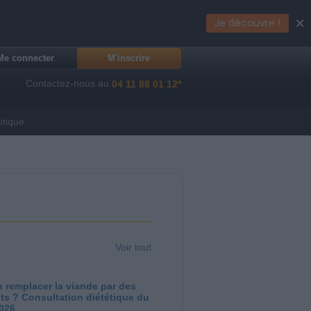
×
Je découvre !
Me connecter
M'inscrire
Contactez-nous au
04 11 88 01 12*
utique
Voir tout
 remplacer la viande par des
ts ? Consultation diététique du
2026