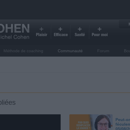
Méthode de coaching
Communauté
Forum
Bo
liées
Peut-on
féculen
05/08/