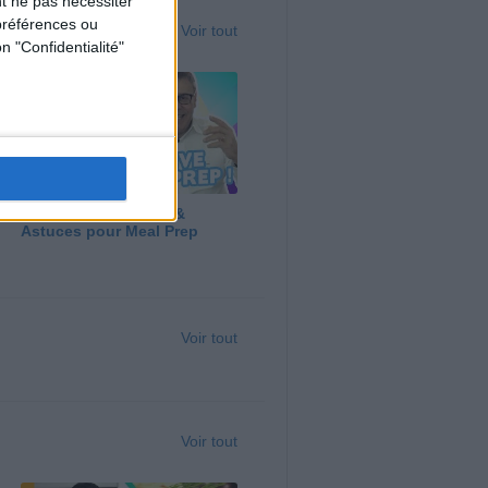
t ne pas nécessiter
préférences ou
Voir tout
n "Confidentialité"
Panga, Huile d'Olive &
Astuces pour Meal Prep
Voir tout
Voir tout