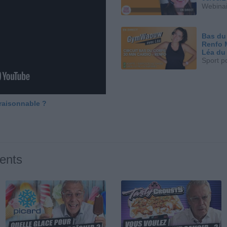
Webinai
Bas du
Renfo 
Léa du
Sport p
 raisonnable ?
ents