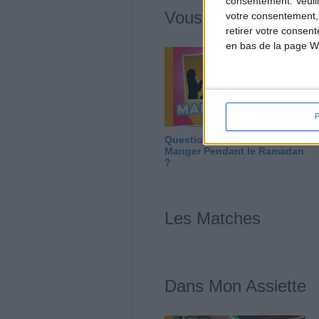
consentement.
Veuil
Vous m'avez deman
votre consentement,
retirer votre consen
en bas de la page W
Question/Réponse : Que
Manger Pendant le Ramadan
?
Les Matches
Dans Mon Assiette