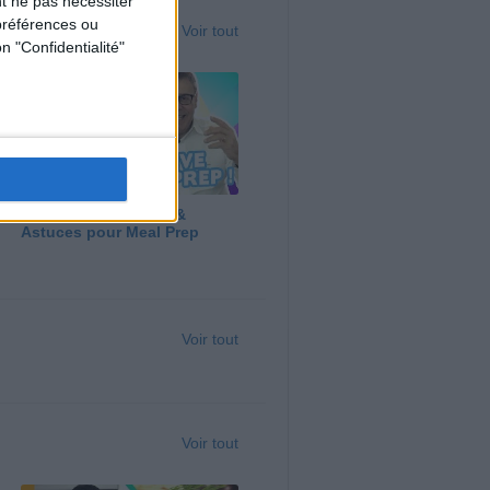
t ne pas nécessiter
préférences ou
Voir tout
n "Confidentialité"
Panga, Huile d'Olive &
Astuces pour Meal Prep
Voir tout
Voir tout