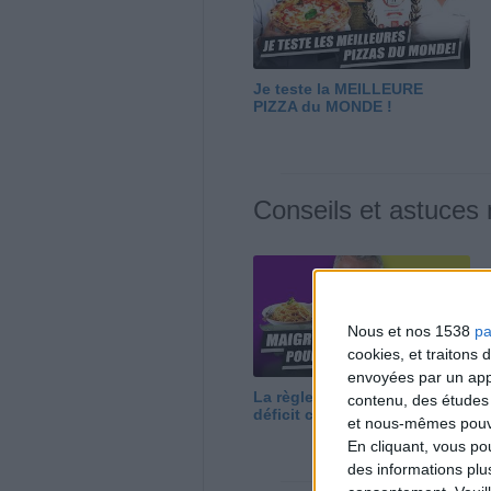
Je teste la MEILLEURE
PIZZA du MONDE !
Conseils et astuces
Nous et nos 1538
pa
cookies, et traitons
envoyées par un appa
La règle N°1 pour maigrir : le
contenu, des études
déficit calorique
et nous-mêmes pouvon
En cliquant, vous p
des informations plu