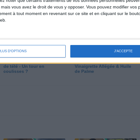
lez noter que certains traitements de vos données personnelles peuven
dé
 mais vous avez le droit de vous y opposer. Vous pouvez modifier vos 
tement à tout moment en revenant sur ce site et en cliquant sur le bouto
eb.
PLUS D'OPTIONS
J'ACCEPTE
Les secrets des émissions
Vos Questions : Bronzage,
de télé - Un tour en
Vinaigrette Allégée & Huile
coulisses ?
de Palme