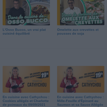
L'Osso Bucco, un vrai plat
Omelette aux crevettes et
cuisiné équilibré
pousses de soja
En cuisine avec Cathychou :
En cuisine avec Cathychou :
Cookies allégés et Charlotte
Mille-Feuille d'Épinard au
de poireaux du 09/09/2021
Saumon et sa Sauce Allégée