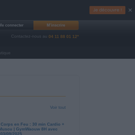
×
Je découvre !
Me connecter
M'inscrire
Contactez-nous au
04 11 88 01 12*
utique
Voir tout
 Corps en Feu : 30 min Cardio +
Muscu | GymWaouw 8H avec
 03/09/2025