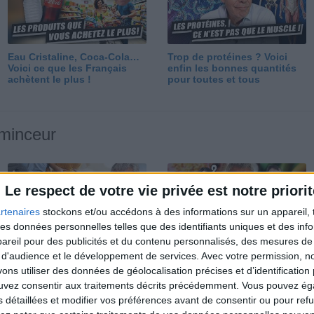
Eau Cristaline, Coca-Cola…
Trop de protéines ? Voici
Voici ce que les Français
enfin les bonnes quantités
achètent le plus !
pour toutes et tous
 minceur
Le respect de votre vie privée est notre priorit
rtenaires
stockons et/ou accédons à des informations sur un appareil, t
 des données personnelles telles que des identifiants uniques et des in
reil pour des publicités et du contenu personnalisés, des mesures de p
Perdre 10 kg : ma méthode
Et après la perte de poids ?
 d'audience et le développement de services.
Avec votre permission, n
est imparable
Je fais comment ?
s utiliser des données de géolocalisation précises et d’identification 
ouvez consentir aux traitements décrits précédemment. Vous pouvez é
s détaillées et modifier vos préférences avant de consentir ou pour ref