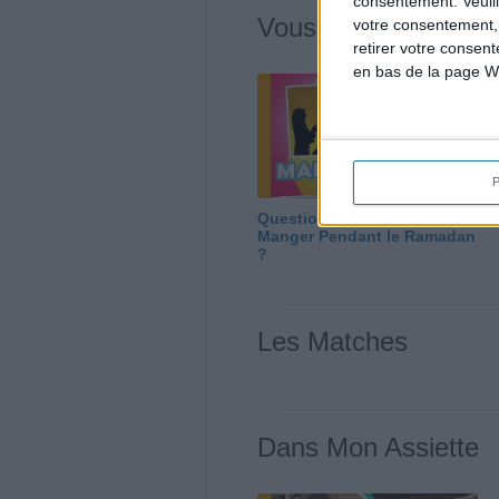
consentement.
Veuil
Vous m'avez deman
votre consentement,
retirer votre consen
en bas de la page W
Question/Réponse : Que
Manger Pendant le Ramadan
?
Les Matches
Dans Mon Assiette