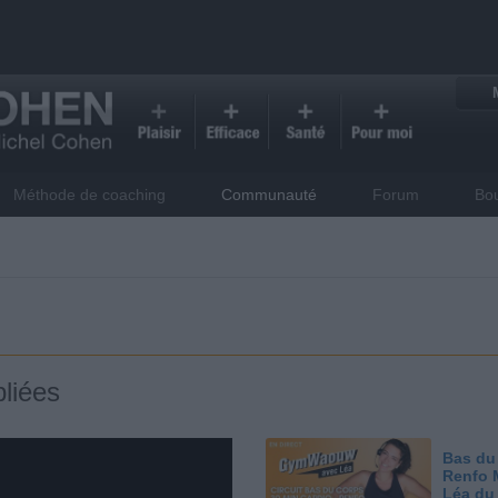
Méthode de coaching
Communauté
Forum
Bo
liées
Bas du
Renfo 
Léa du