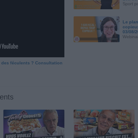
Sport p
Le plan
copieu
03/08/
Webinai
 des féculents ? Consultation
ents