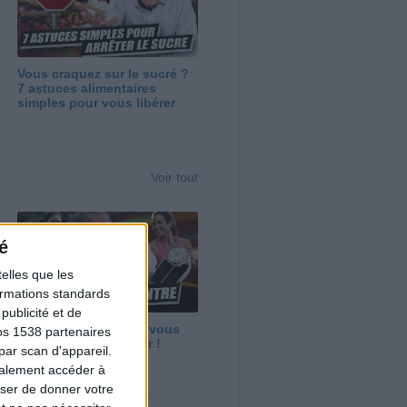
Vous craquez sur le sucré ?
7 astuces alimentaires
simples pour vous libérer
Voir tout
é
elles que les
formations standards
ublicité et de
Maigrir vite ? Ce que vous
os 1538 partenaires
devez vraiment savoir !
par scan d'appareil.
galement accéder à
user de donner votre