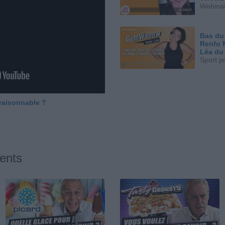
Webinai
Bas du
Renfo 
Léa du
Sport p
 raisonnable ?
ents