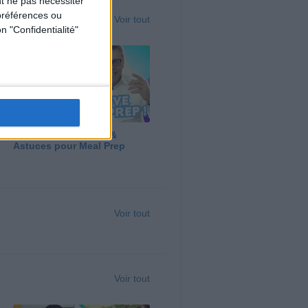
t ne pas nécessiter
préférences ou
Voir tout
n "Confidentialité"
Panga, Huile d'Olive &
Astuces pour Meal Prep
Voir tout
Voir tout