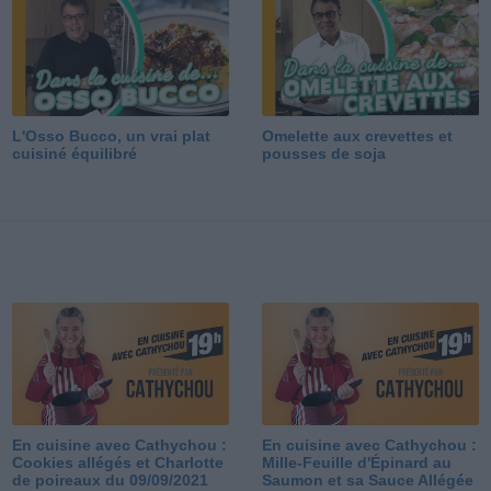
L'Osso Bucco, un vrai plat
Omelette aux crevettes et
cuisiné équilibré
pousses de soja
En cuisine avec Cathychou :
En cuisine avec Cathychou :
Cookies allégés et Charlotte
Mille-Feuille d'Épinard au
de poireaux du 09/09/2021
Saumon et sa Sauce Allégée