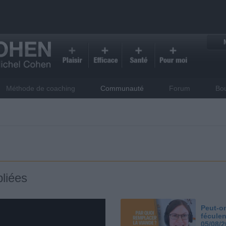
Méthode de coaching
Communauté
Forum
Bo
liées
Peut-on
féculen
05/08/