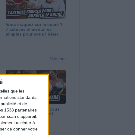
Vous craquez sur le sucré ?
7 astuces alimentaires
simples pour vous libérer
Voir tout
é
elles que les
formations standards
ublicité et de
Maigrir vite ? Ce que vous
os 1538 partenaires
devez vraiment savoir !
par scan d'appareil.
galement accéder à
user de donner votre