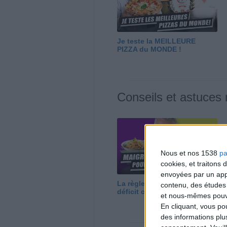
Je teste la MEILLEURE
PIZZA du MONDE !
Conseils et astuces
Nous et nos 1538
pa
cookies, et traitons
envoyées par un appa
La règle N°1 pour maigrir : le
contenu, des études
déficit calorique
et nous-mêmes pouvon
En cliquant, vous p
des informations plu