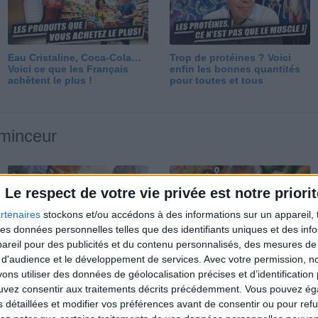
Eau Cristaline, Coca-Cola…
Trop de protéines ? Voici
Voici ce que les Français
enfin les bonnes quantités
achètent le plus !
pour toutes et tous
 minceur
Le respect de votre vie privée est notre priorit
rtenaires
stockons et/ou accédons à des informations sur un appareil, t
 des données personnelles telles que des identifiants uniques et des in
reil pour des publicités et du contenu personnalisés, des mesures de p
Perdre 10 kg : ma méthode
Et après la perte de poids ?
 d'audience et le développement de services.
Avec votre permission, n
est imparable
Je fais comment ?
s utiliser des données de géolocalisation précises et d’identification 
ouvez consentir aux traitements décrits précédemment. Vous pouvez é
s détaillées et modifier vos préférences avant de consentir ou pour ref