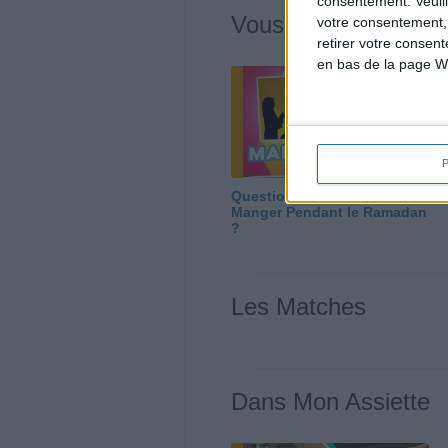
consentement.
Veuil
Vous m'avez deman
votre consentement,
retirer votre consen
en bas de la page W
Question/Réponse : Que
Manger Pendant le Ramadan
?
Les Matches
Dans Mon Assiette