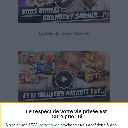
La folie du Tatsty Crousty
Le respect de votre vie privée est
Savane, LU, Pepito, Harrys... Que valent vraiment
notre priorité
ces gâteaux ?
Nous et nos 1538
partenaires
stockons et/ou accédons à des