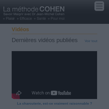
Vidéos
Dernières vidéos publiées
Voir tout
La charcuterie, est-ce vraiment raisonnable ?