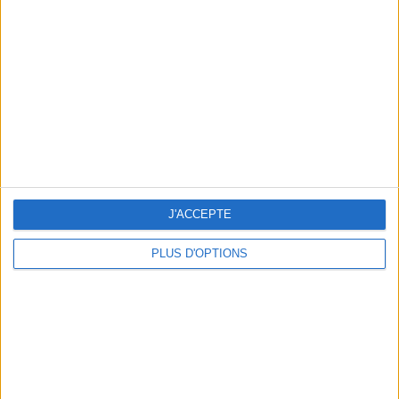
Vous m'avez demandé
Voir tout
J'ACCEPTE
PLUS D'OPTIONS
Question/Réponse : Que Manger Pendant le
Ramadan ?