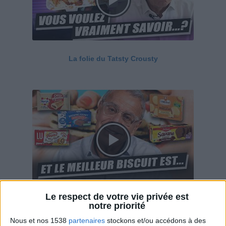
La folie du Tatsty Crousty
Le respect de votre vie privée est
Savane, LU, Pepito, Harrys... Que valent vraiment
notre priorité
ces gâteaux ?
Nous et nos 1538
partenaires
stockons et/ou accédons à des