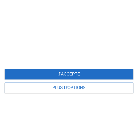
Vous m'avez demandé
Voir tout
J'ACCEPTE
PLUS D'OPTIONS
Question/Réponse : Que Manger Pendant le
Ramadan ?