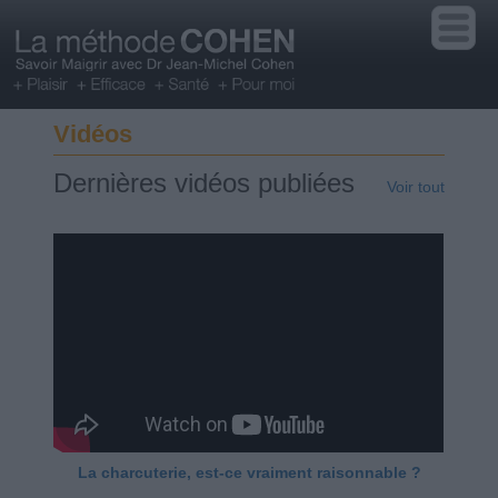
Vidéos
Dernières vidéos publiées
Voir tout
La charcuterie, est-ce vraiment raisonnable ?