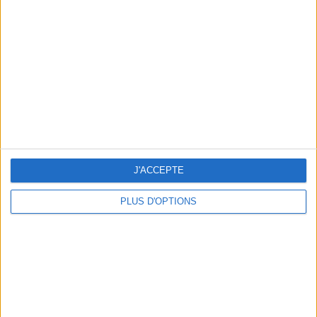
Vous m'avez demandé
Voir tout
J'ACCEPTE
PLUS D'OPTIONS
Question/Réponse : Que Manger Pendant le
Ramadan ?