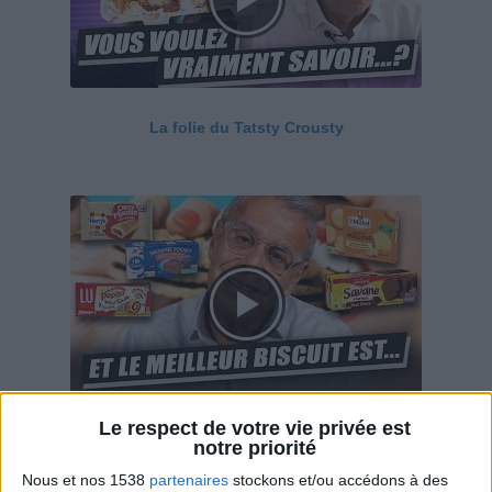
La folie du Tatsty Crousty
Le respect de votre vie privée est
Savane, LU, Pepito, Harrys... Que valent vraiment
notre priorité
ces gâteaux ?
Nous et nos 1538
partenaires
stockons et/ou accédons à des