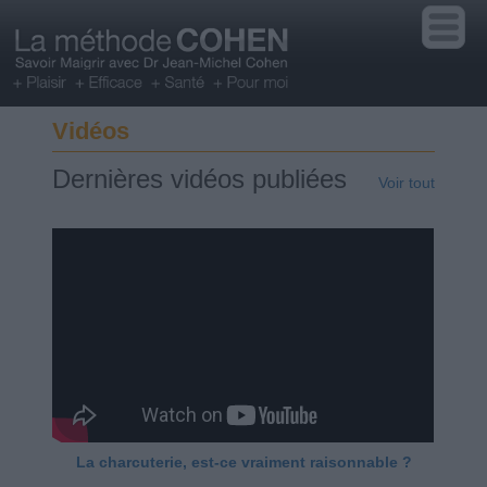
Vidéos
Dernières vidéos publiées
Voir tout
La charcuterie, est-ce vraiment raisonnable ?