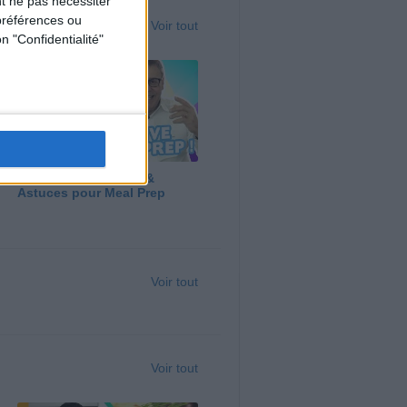
t ne pas nécessiter
préférences ou
Voir tout
n "Confidentialité"
Panga, Huile d'Olive &
Astuces pour Meal Prep
Voir tout
Voir tout