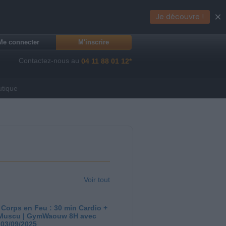
×
Je découvre !
Me connecter
M'inscrire
Contactez-nous au
04 11 88 01 12*
utique
Voir tout
 Corps en Feu : 30 min Cardio +
Muscu | GymWaouw 8H avec
 03/09/2025