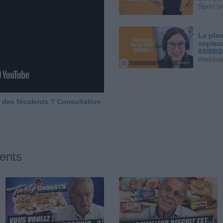
Sport p
Le plan
copieu
03/08/
Webinai
 des féculents ? Consultation
ents