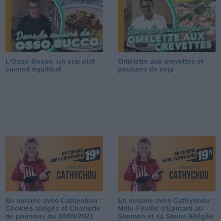
L'Osso Bucco, un vrai plat
Omelette aux crevettes et
cuisiné équilibré
pousses de soja
En cuisine avec Cathychou :
En cuisine avec Cathychou :
Cookies allégés et Charlotte
Mille-Feuille d'Épinard au
de poireaux du 09/09/2021
Saumon et sa Sauce Allégée