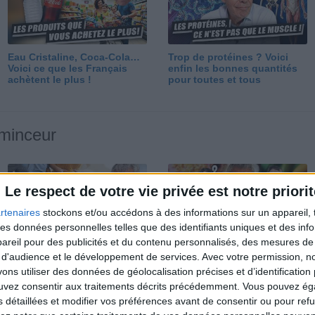
Eau Cristaline, Coca-Cola…
Trop de protéines ? Voici
Voici ce que les Français
enfin les bonnes quantités
achètent le plus !
pour toutes et tous
 minceur
Le respect de votre vie privée est notre priorit
rtenaires
stockons et/ou accédons à des informations sur un appareil, t
 des données personnelles telles que des identifiants uniques et des in
reil pour des publicités et du contenu personnalisés, des mesures de p
Perdre 10 kg : ma méthode
Et après la perte de poids ?
 d'audience et le développement de services.
Avec votre permission, n
est imparable
Je fais comment ?
s utiliser des données de géolocalisation précises et d’identification 
ouvez consentir aux traitements décrits précédemment. Vous pouvez é
s détaillées et modifier vos préférences avant de consentir ou pour ref