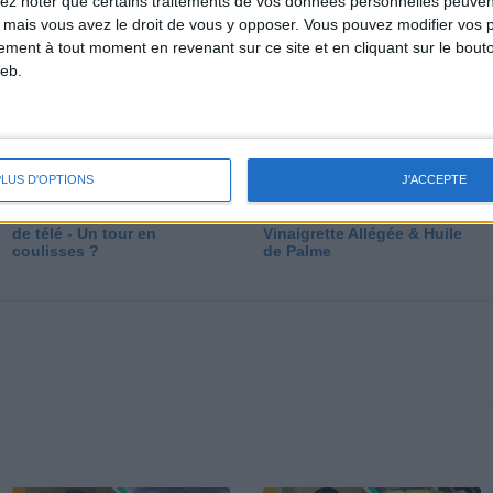
lez noter que certains traitements de vos données personnelles peuven
dé
 mais vous avez le droit de vous y opposer. Vous pouvez modifier vos 
tement à tout moment en revenant sur ce site et en cliquant sur le bouto
eb.
PLUS D'OPTIONS
J'ACCEPTE
Les secrets des émissions
Vos Questions : Bronzage,
de télé - Un tour en
Vinaigrette Allégée & Huile
coulisses ?
de Palme