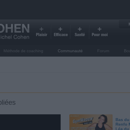
Méthode de coaching
Communauté
Forum
Bo
liées
Bas du
Renfo 
Léa du