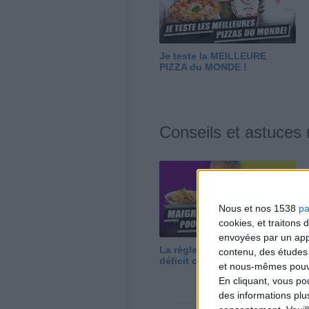
Je teste la MEILLEURE
PIZZA du MONDE !
Conseils et astuces
Nous et nos 1538
pa
cookies, et traitons
envoyées par un appa
La règle N°1 pour maigrir : le
contenu, des études
déficit calorique
et nous-mêmes pouvon
En cliquant, vous p
des informations plu