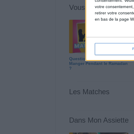
consentement.
Veuil
Vous m'avez deman
votre consentement,
retirer votre consen
en bas de la page W
Question/Réponse : Que
Manger Pendant le Ramadan
?
Les Matches
Dans Mon Assiette