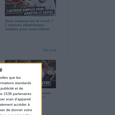
Vous craquez sur le sucré ?
7 astuces alimentaires
simples pour vous libérer
Voir tout
é
elles que les
formations standards
ublicité et de
Maigrir vite ? Ce que vous
os 1538 partenaires
devez vraiment savoir !
par scan d'appareil.
galement accéder à
user de donner votre