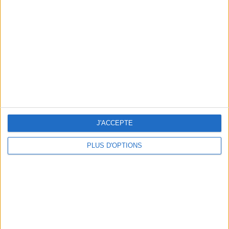
Vous m'avez demandé
Voir tout
J'ACCEPTE
PLUS D'OPTIONS
Question/Réponse : Que Manger Pendant le
Ramadan ?