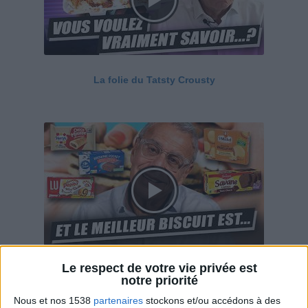
La folie du Tatsty Crousty
Le respect de votre vie privée est
Savane, LU, Pepito, Harrys... Que valent vraiment
notre priorité
ces gâteaux ?
Nous et nos 1538
partenaires
stockons et/ou accédons à des