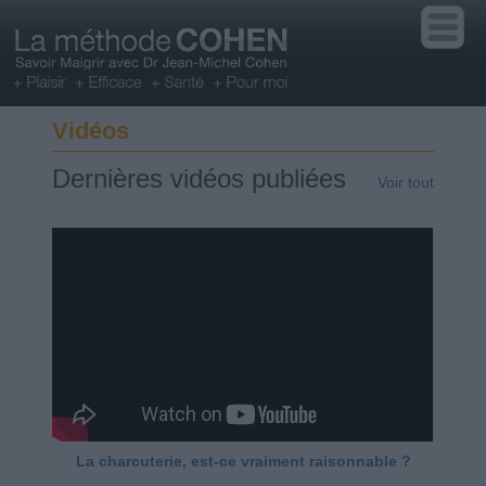
Vidéos
Dernières vidéos publiées
Voir tout
La charcuterie, est-ce vraiment raisonnable ?