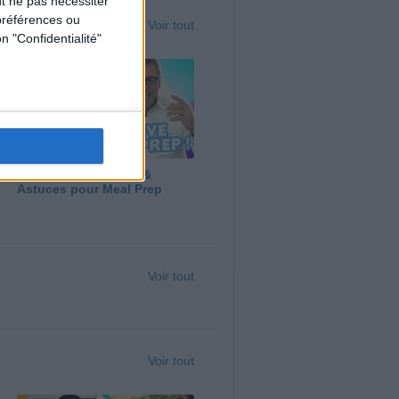
t ne pas nécessiter
préférences ou
Voir tout
n "Confidentialité"
Panga, Huile d'Olive &
Astuces pour Meal Prep
Voir tout
Voir tout