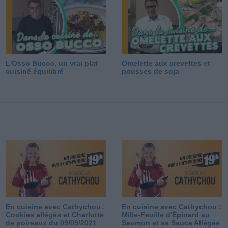
L'Osso Bucco, un vrai plat
Omelette aux crevettes et
cuisiné équilibré
pousses de soja
En cuisine avec Cathychou :
En cuisine avec Cathychou :
Cookies allégés et Charlotte
Mille-Feuille d'Épinard au
de poireaux du 09/09/2021
Saumon et sa Sauce Allégée