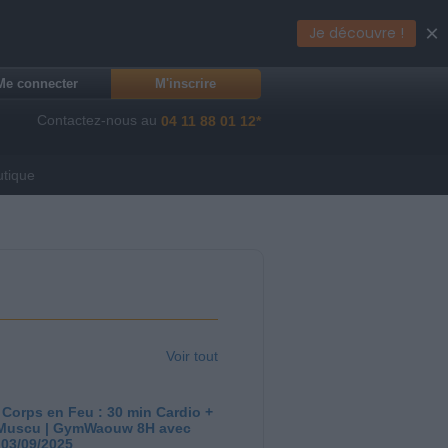
×
Je découvre !
Me connecter
M'inscrire
Contactez-nous au
04 11 88 01 12*
utique
Voir tout
 Corps en Feu : 30 min Cardio +
Muscu | GymWaouw 8H avec
 03/09/2025