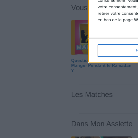
consentement.
Veuil
Vous m'avez deman
votre consentement,
retirer votre consen
en bas de la page W
Question/Réponse : Que
Manger Pendant le Ramadan
?
Les Matches
Dans Mon Assiette