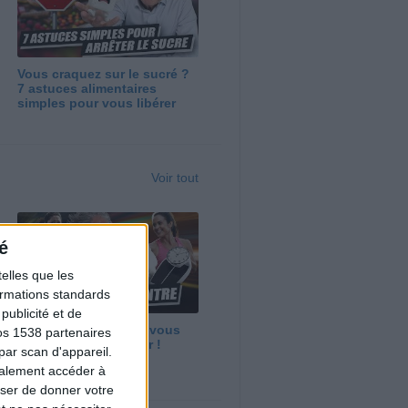
Vous craquez sur le sucré ?
7 astuces alimentaires
simples pour vous libérer
Voir tout
é
elles que les
formations standards
ublicité et de
Maigrir vite ? Ce que vous
os 1538 partenaires
devez vraiment savoir !
par scan d'appareil.
galement accéder à
user de donner votre