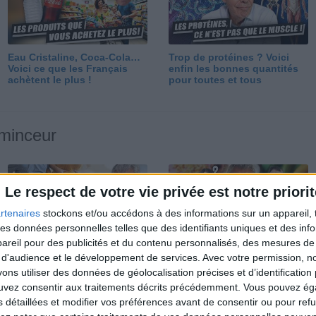
Eau Cristaline, Coca-Cola…
Trop de protéines ? Voici
Voici ce que les Français
enfin les bonnes quantités
achètent le plus !
pour toutes et tous
 minceur
Le respect de votre vie privée est notre priorit
rtenaires
stockons et/ou accédons à des informations sur un appareil, t
 des données personnelles telles que des identifiants uniques et des in
reil pour des publicités et du contenu personnalisés, des mesures de p
Perdre 10 kg : ma méthode
Et après la perte de poids ?
 d'audience et le développement de services.
Avec votre permission, n
est imparable
Je fais comment ?
s utiliser des données de géolocalisation précises et d’identification 
ouvez consentir aux traitements décrits précédemment. Vous pouvez é
s détaillées et modifier vos préférences avant de consentir ou pour ref