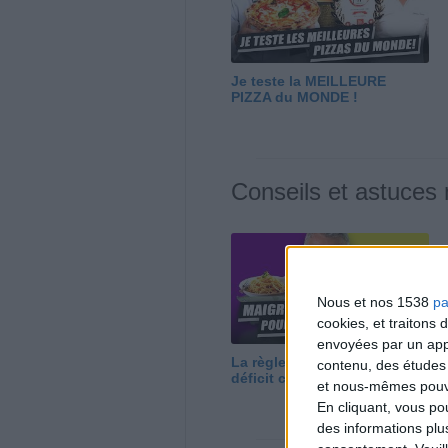
Je teste la MEILLEURE
PIZZA du MONDE !
Conseils et astuces
Nous et nos 1538
pa
cookies, et traitons
envoyées par un appa
La règle N°1 pour maigrir : le
contenu, des études
déficit calorique
et nous-mêmes pouvon
En cliquant, vous p
des informations plu