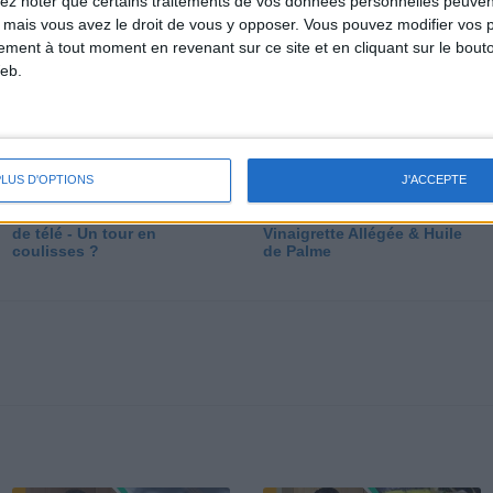
lez noter que certains traitements de vos données personnelles peuven
dé
 mais vous avez le droit de vous y opposer. Vous pouvez modifier vos 
tement à tout moment en revenant sur ce site et en cliquant sur le bouto
eb.
PLUS D'OPTIONS
J'ACCEPTE
Les secrets des émissions
Vos Questions : Bronzage,
de télé - Un tour en
Vinaigrette Allégée & Huile
coulisses ?
de Palme