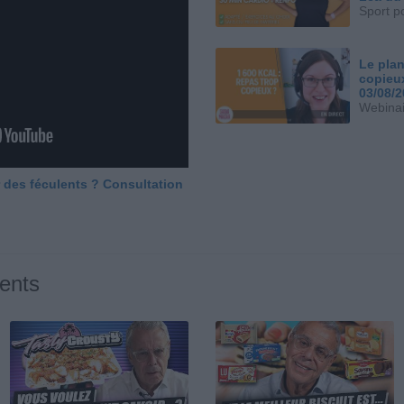
Sport p
Le plan
copieu
03/08/
Webinai
 des féculents ? Consultation
ents