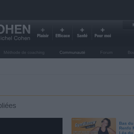
Méthode de coaching
Communauté
Forum
Bo
liées
Bas du
Renfo 
Léa du