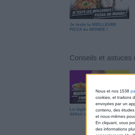
Je teste la MEILLEURE
PIZZA du MONDE !
Conseils et astuces
Nous et nos 1538
pa
cookies, et traitons
envoyées par un appa
La règle N°1 pour maigrir : le
contenu, des études
déficit calorique
et nous-mêmes pouvon
En cliquant, vous p
des informations plu