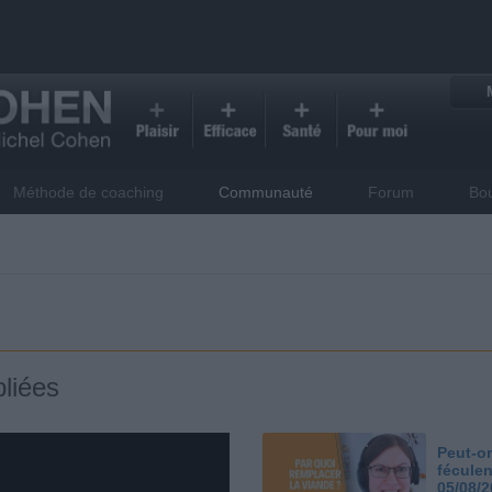
Méthode de coaching
Communauté
Forum
Bo
liées
Peut-on
féculen
05/08/