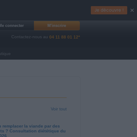
×
Je découvre !
Me connecter
M'inscrire
Contactez-nous au
04 11 88 01 12*
utique
Voir tout
 remplacer la viande par des
ts ? Consultation diététique du
2026