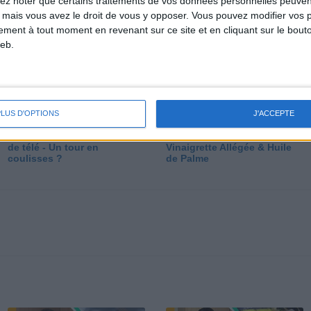
lez noter que certains traitements de vos données personnelles peuven
dé
 mais vous avez le droit de vous y opposer. Vous pouvez modifier vos 
tement à tout moment en revenant sur ce site et en cliquant sur le bouto
eb.
PLUS D'OPTIONS
J'ACCEPTE
Les secrets des émissions
Vos Questions : Bronzage,
de télé - Un tour en
Vinaigrette Allégée & Huile
coulisses ?
de Palme