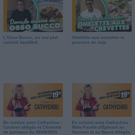
L'Osso Bucco, un vrai plat
Omelette aux crevettes et
cuisiné équilibré
pousses de soja
En cuisine avec Cathychou :
En cuisine avec Cathychou :
Cookies allégés et Charlotte
Mille-Feuille d'Épinard au
de poireaux du 09/09/2021
Saumon et sa Sauce Allégée