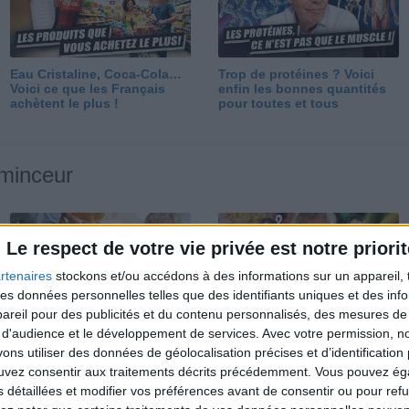
Eau Cristaline, Coca-Cola…
Trop de protéines ? Voici
Voici ce que les Français
enfin les bonnes quantités
achètent le plus !
pour toutes et tous
 minceur
Le respect de votre vie privée est notre priorit
rtenaires
stockons et/ou accédons à des informations sur un appareil, t
 des données personnelles telles que des identifiants uniques et des in
reil pour des publicités et du contenu personnalisés, des mesures de p
Perdre 10 kg : ma méthode
Et après la perte de poids ?
 d'audience et le développement de services.
Avec votre permission, n
est imparable
Je fais comment ?
s utiliser des données de géolocalisation précises et d’identification 
ouvez consentir aux traitements décrits précédemment. Vous pouvez é
s détaillées et modifier vos préférences avant de consentir ou pour ref