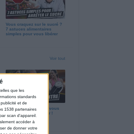
Vous craquez sur le sucré ?
7 astuces alimentaires
simples pour vous libérer
Voir tout
é
elles que les
formations standards
ublicité et de
Maigrir vite ? Ce que vous
os 1538 partenaires
devez vraiment savoir !
par scan d'appareil.
galement accéder à
user de donner votre