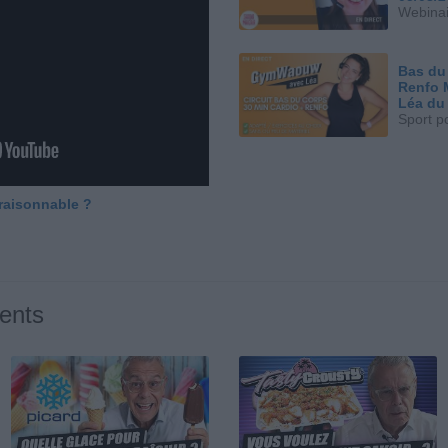
Webinai
Bas du
Renfo 
Léa du
Sport p
 raisonnable ?
ents