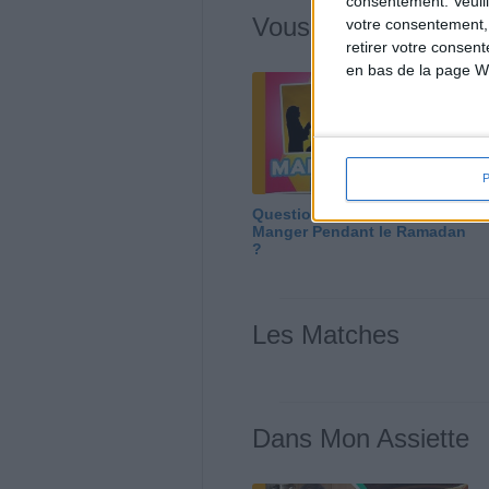
consentement.
Veuil
Vous m'avez deman
votre consentement,
retirer votre consen
en bas de la page W
Question/Réponse : Que
Manger Pendant le Ramadan
?
Les Matches
Dans Mon Assiette