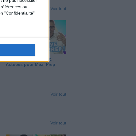
t ne pas nécessiter
préférences ou
Voir tout
n "Confidentialité"
Panga, Huile d'Olive &
Astuces pour Meal Prep
Voir tout
Voir tout