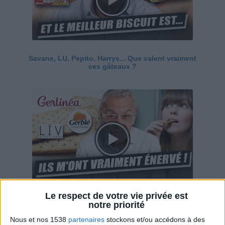
Savane, LU, Pepito, Harrys... Que valent vraiment
ces gâteaux ?
Le respect de votre vie privée est
Ces marques diététiques : c'est n'importe quoi !
notre priorité
Nous et nos 1538
partenaires
stockons et/ou accédons à des