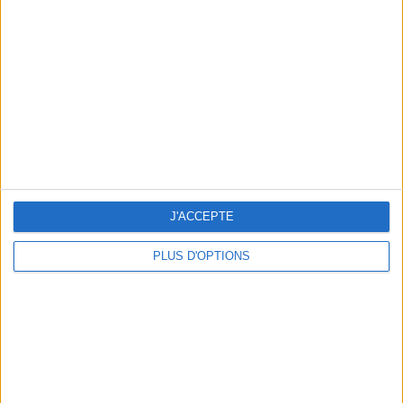
Vous m'avez demandé
Voir tout
J'ACCEPTE
PLUS D'OPTIONS
Question/Réponse : Que Manger Pendant le
Ramadan ?