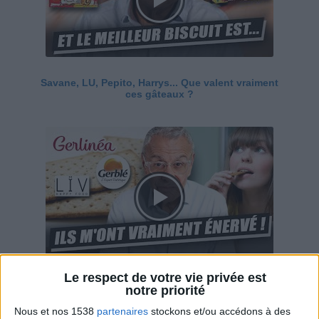
Savane, LU, Pepito, Harrys... Que valent vraiment
ces gâteaux ?
Le respect de votre vie privée est
Ces marques diététiques : c'est n'importe quoi !
notre priorité
Nous et nos 1538
partenaires
stockons et/ou accédons à des