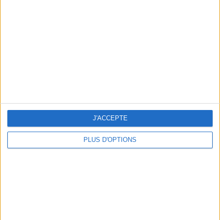
Vous m'avez demandé
Voir tout
J'ACCEPTE
PLUS D'OPTIONS
Question/Réponse : Que Manger Pendant le
Ramadan ?