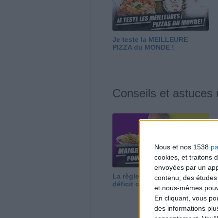
Je teste la MEILLEURE
PIZZA du MONDE !
Conseils et astuces
Nous et nos 1538
pa
cookies, et traitons
envoyées par un appa
La règle N°1 pour maigrir : le
contenu, des études
déficit calorique
et nous-mêmes pouvon
En cliquant, vous p
des informations plu