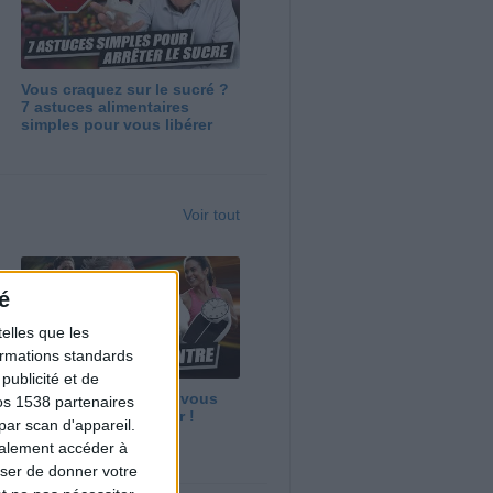
Vous craquez sur le sucré ?
7 astuces alimentaires
simples pour vous libérer
Voir tout
é
elles que les
formations standards
ublicité et de
Maigrir vite ? Ce que vous
os 1538 partenaires
devez vraiment savoir !
par scan d'appareil.
galement accéder à
user de donner votre