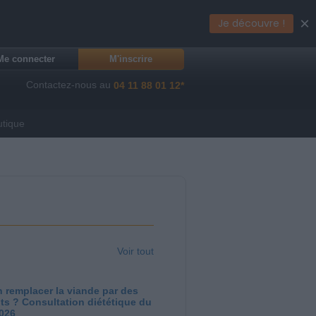
×
Je découvre !
Me connecter
M'inscrire
Contactez-nous au
04 11 88 01 12*
utique
Voir tout
 remplacer la viande par des
ts ? Consultation diététique du
2026