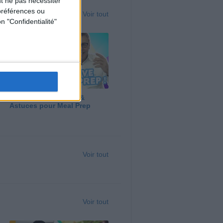
t ne pas nécessiter
préférences ou
Voir tout
n "Confidentialité"
Panga, Huile d'Olive &
Astuces pour Meal Prep
Voir tout
Voir tout