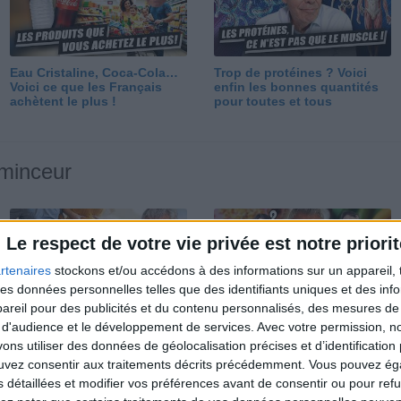
Eau Cristaline, Coca-Cola…
Trop de protéines ? Voici
Voici ce que les Français
enfin les bonnes quantités
achètent le plus !
pour toutes et tous
 minceur
Le respect de votre vie privée est notre priorit
rtenaires
stockons et/ou accédons à des informations sur un appareil, t
 des données personnelles telles que des identifiants uniques et des in
reil pour des publicités et du contenu personnalisés, des mesures de p
Perdre 10 kg : ma méthode
Et après la perte de poids ?
 d'audience et le développement de services.
Avec votre permission, n
est imparable
Je fais comment ?
s utiliser des données de géolocalisation précises et d’identification 
ouvez consentir aux traitements décrits précédemment. Vous pouvez é
s détaillées et modifier vos préférences avant de consentir ou pour ref