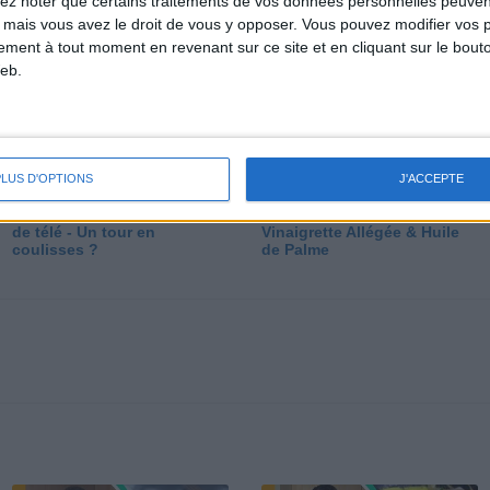
lez noter que certains traitements de vos données personnelles peuven
dé
 mais vous avez le droit de vous y opposer. Vous pouvez modifier vos 
tement à tout moment en revenant sur ce site et en cliquant sur le bouto
eb.
PLUS D'OPTIONS
J'ACCEPTE
Les secrets des émissions
Vos Questions : Bronzage,
de télé - Un tour en
Vinaigrette Allégée & Huile
coulisses ?
de Palme