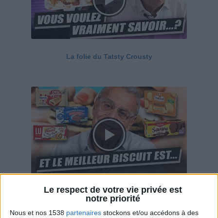
La folie du Tatsty Crousty
Le respect de votre vie privée est
Savane, LU, Pepito, Harrys... Que valent vraiment
notre priorité
ces gâteaux ?
Nous et nos 1538
partenaires
stockons et/ou accédons à des