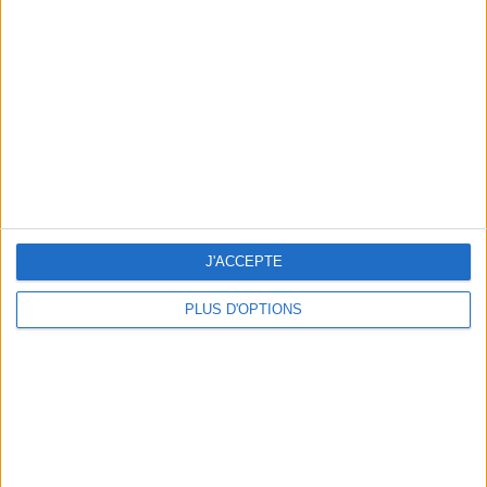
Vous m'avez demandé
Voir tout
J'ACCEPTE
PLUS D'OPTIONS
Question/Réponse : Que Manger Pendant le
Ramadan ?