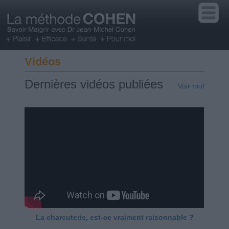
Vidéos
Dernières vidéos publiées
Voir tout
La charcuterie, est-ce vraiment raisonnable ?