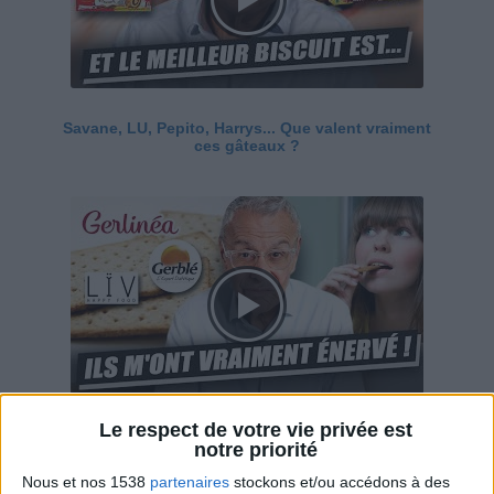
Savane, LU, Pepito, Harrys... Que valent vraiment
ces gâteaux ?
Le respect de votre vie privée est
Ces marques diététiques : c'est n'importe quoi !
notre priorité
Nous et nos 1538
partenaires
stockons et/ou accédons à des