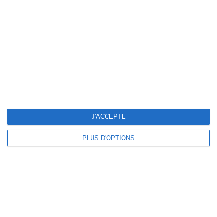
Vous m'avez demandé
Voir tout
J'ACCEPTE
PLUS D'OPTIONS
Question/Réponse : Que Manger Pendant le
Ramadan ?